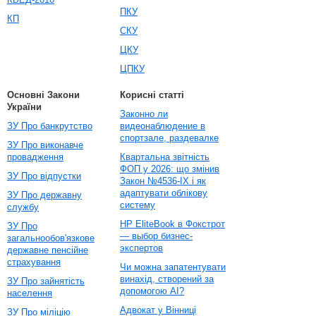
ПКУ
КП
СКУ
ЦКУ
ЦПКУ
Основні Закони
Корисні статті
України
Законно ли
ЗУ Про банкрутство
видеонаблюдение в
спортзале, раздевалке
ЗУ Про виконавче
провадження
Квартальна звітність
ФОП у 2026: що змінив
ЗУ Про відпустки
Закон №4536-IX і як
адаптувати облікову
ЗУ Про державну
систему
службу
HP EliteBook в Фокстрот
ЗУ Про
— выбор бизнес-
загальнообов'язкове
экспертов
державне пенсійне
страхування
Чи можна запатентувати
винахід, створений за
ЗУ Про зайнятість
допомогою AI?
населення
Адвокат у Вінниці
ЗУ Про міліцію