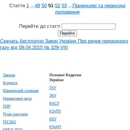
Стаття
1
...
49
50
51
52
53
...
Прикінцеві та перехідні
положення
Перейти до статті
Скачать бесплатно Закон Укоаїни Про ринок природного
газу від 09.04.2015 № 329-VIII
Закони
Основні Кодески
України
Кодекси
ГКУ
Юридичний словник
ЗКУ
Нормативні акти
КАСУ
ПДР
КЗпПУ
План рахунків
ККУ
П(С)БО
КУпАП
КВЕД-2010