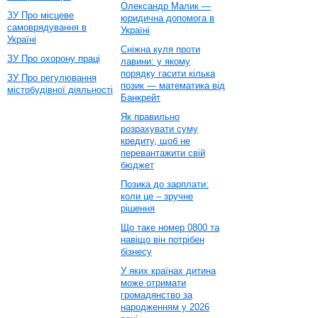
Олександр Малик —
ЗУ Про місцеве
юридична допомога в
самоврядування в
Україні
Україні
Сніжна куля проти
ЗУ Про охорону праці
лавини: у якому
порядку гасити кілька
ЗУ Про регулювання
позик — математика від
містобудівної діяльності
Банкрейт
Як правильно
розрахувати суму
кредиту, щоб не
перевантажити свій
бюджет
Позика до зарплати:
коли це – зручне
рішення
Що таке номер 0800 та
навіщо він потрібен
бізнесу
У яких країнах дитина
може отримати
громадянство за
народженням у 2026