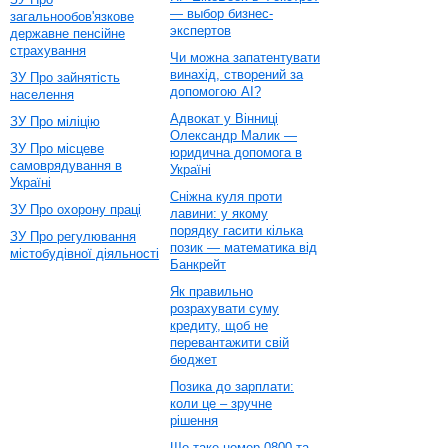
— выбор бизнес-
загальнообов'язкове
экспертов
державне пенсійне
страхування
Чи можна запатентувати
винахід, створений за
ЗУ Про зайнятість
допомогою AI?
населення
Адвокат у Вінниці
ЗУ Про міліцію
Олександр Малик —
ЗУ Про місцеве
юридична допомога в
самоврядування в
Україні
Україні
Сніжна куля проти
ЗУ Про охорону праці
лавини: у якому
порядку гасити кілька
ЗУ Про регулювання
позик — математика від
містобудівної діяльності
Банкрейт
Як правильно
розрахувати суму
кредиту, щоб не
перевантажити свій
бюджет
Позика до зарплати:
коли це – зручне
рішення
Що таке номер 0800 та