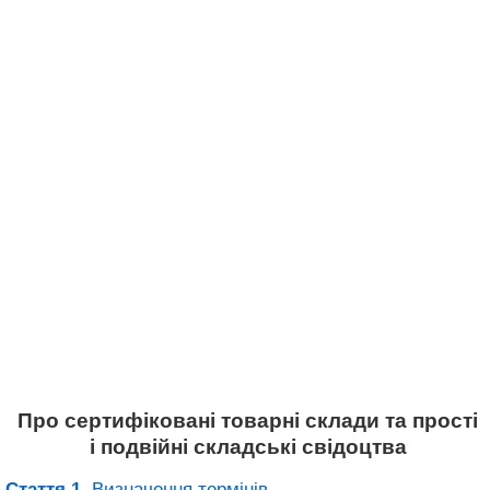
Про сертифіковані товарні склади та прості
і подвійні складські свідоцтва
Стаття 1.
Визначення термінів