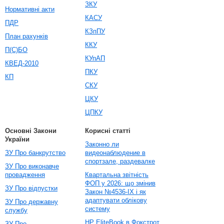
ЗКУ
Нормативні акти
КАСУ
ПДР
КЗпПУ
План рахунків
ККУ
П(С)БО
КУпАП
КВЕД-2010
ПКУ
КП
СКУ
ЦКУ
ЦПКУ
Основні Закони
Корисні статті
України
Законно ли
ЗУ Про банкрутство
видеонаблюдение в
спортзале, раздевалке
ЗУ Про виконавче
провадження
Квартальна звітність
ФОП у 2026: що змінив
ЗУ Про відпустки
Закон №4536-IX і як
адаптувати облікову
ЗУ Про державну
систему
службу
HP EliteBook в Фокстрот
ЗУ Про