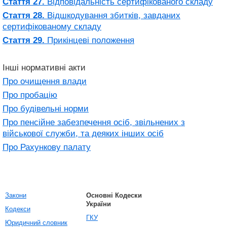
Стаття 27.
Відповідальність сертифікованого складу
Стаття 28.
Відшкодування збитків, завданих
сертифікованому складу
Стаття 29.
Прикінцеві положення
Інші нормативні акти
Про очищення влади
Про пробацію
Про будівельні норми
Про пенсійне забезпечення осіб, звільнених з
військової служби, та деяких інших осіб
Про Рахункову палату
Закони
Основні Кодески
України
Кодекси
ГКУ
Юридичний словник