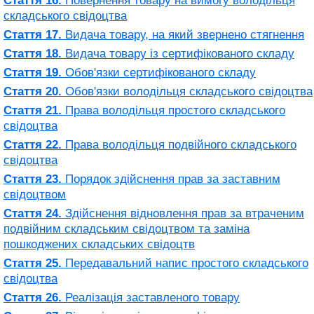
Стаття 16.
Повернення товару на вимогу володільця
складського свідоцтва
Стаття 17.
Видача товару, на який звернено стягнення
Стаття 18.
Видача товару із сертифікованого складу
Стаття 19.
Обов'язки сертифікованого складу
Стаття 20.
Обов'язки володільця складського свідоцтва
Стаття 21.
Права володільця простого складського
свідоцтва
Стаття 22.
Права володільця подвійного складського
свідоцтва
Стаття 23.
Порядок здійснення прав за заставним
свідоцтвом
Стаття 24.
Здійснення відновлення прав за втраченим
подвійним складським свідоцтвом та заміна
пошкоджених складських свідоцтв
Стаття 25.
Передавальний напис простого складського
свідоцтва
Стаття 26.
Реалізація заставленого товару