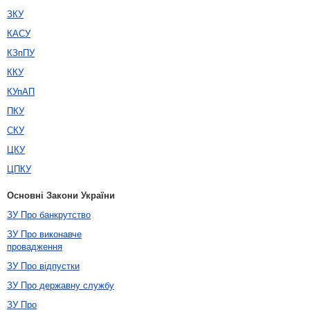
ЗКУ
КАСУ
КЗпПУ
ККУ
КУпАП
ПКУ
СКУ
ЦКУ
ЦПКУ
Основні Закони України
ЗУ Про банкрутство
ЗУ Про виконавче
провадження
ЗУ Про відпустки
ЗУ Про державну службу
ЗУ Про