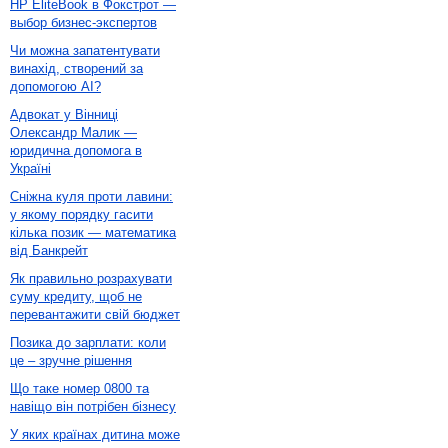
HP EliteBook в Фокстрот —
выбор бизнес-экспертов
Чи можна запатентувати
винахід, створений за
допомогою AI?
Адвокат у Вінниці
Олександр Малик —
юридична допомога в
Україні
Сніжна куля проти лавини:
у якому порядку гасити
кілька позик — математика
від Банкрейт
Як правильно розрахувати
суму кредиту, щоб не
перевантажити свій бюджет
Позика до зарплати: коли
це – зручне рішення
Що таке номер 0800 та
навіщо він потрібен бізнесу
У яких країнах дитина може