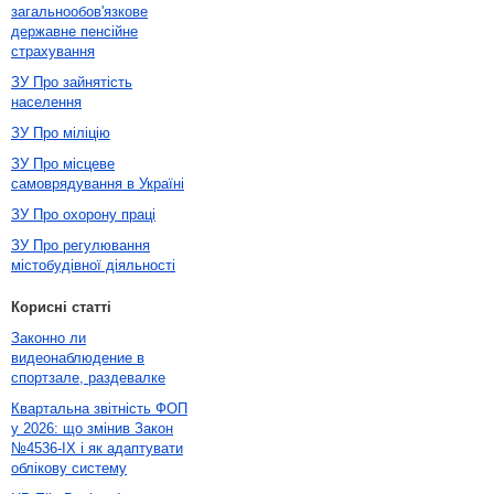
загальнообов'язкове
державне пенсійне
страхування
ЗУ Про зайнятість
населення
ЗУ Про міліцію
ЗУ Про місцеве
самоврядування в Україні
ЗУ Про охорону праці
ЗУ Про регулювання
містобудівної діяльності
Корисні статті
Законно ли
видеонаблюдение в
спортзале, раздевалке
Квартальна звітність ФОП
у 2026: що змінив Закон
№4536-IX і як адаптувати
облікову систему