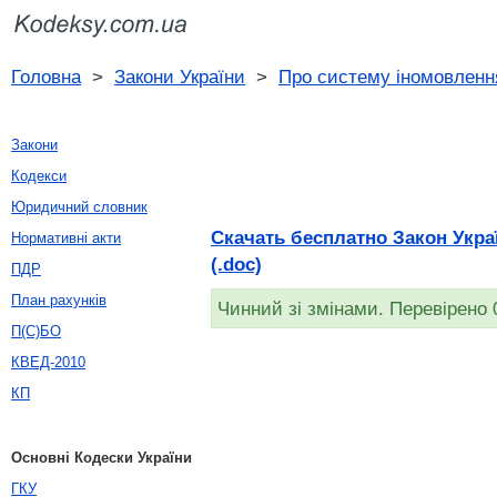
Головна
>
Закони України
>
Про систему іномовленн
Закони
Кодекси
Юридичний словник
Скачать бесплатно Закон Украї
Нормативні акти
(.doc)
ПДР
План рахунків
Чинний зі змінами. Перевірено 
П(С)БО
КВЕД-2010
КП
Основні Кодески України
ГКУ