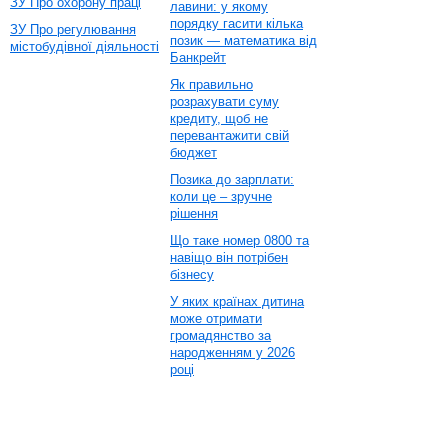
ЗУ Про охорону праці
лавини: у якому
порядку гасити кілька
ЗУ Про регулювання
позик — математика від
містобудівної діяльності
Банкрейт
Як правильно
розрахувати суму
кредиту, щоб не
перевантажити свій
бюджет
Позика до зарплати:
коли це – зручне
рішення
Що таке номер 0800 та
навіщо він потрібен
бізнесу
У яких країнах дитина
може отримати
громадянство за
народженням у 2026
році