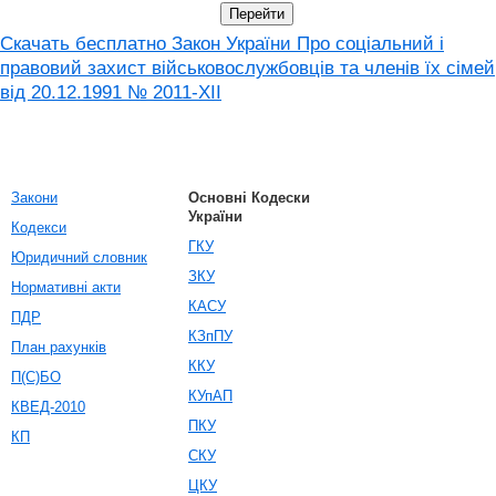
Скачать бесплатно Закон України Про соціальний і
правовий захист військовослужбовців та членів їх сімей
від 20.12.1991 № 2011-XII
Закони
Основні Кодески
України
Кодекси
ГКУ
Юридичний словник
ЗКУ
Нормативні акти
КАСУ
ПДР
КЗпПУ
План рахунків
ККУ
П(С)БО
КУпАП
КВЕД-2010
ПКУ
КП
СКУ
ЦКУ