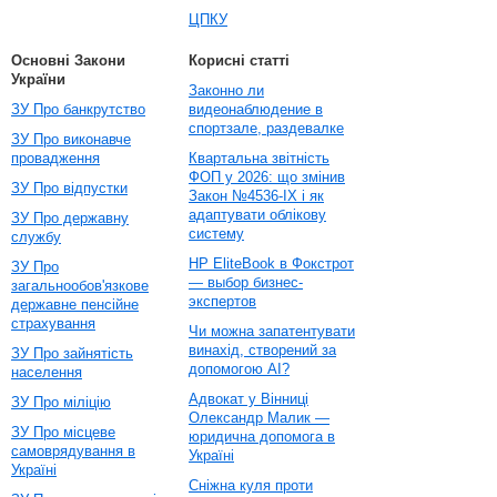
ЦПКУ
Основні Закони
Корисні статті
України
Законно ли
ЗУ Про банкрутство
видеонаблюдение в
спортзале, раздевалке
ЗУ Про виконавче
провадження
Квартальна звітність
ФОП у 2026: що змінив
ЗУ Про відпустки
Закон №4536-IX і як
адаптувати облікову
ЗУ Про державну
систему
службу
HP EliteBook в Фокстрот
ЗУ Про
— выбор бизнес-
загальнообов'язкове
экспертов
державне пенсійне
страхування
Чи можна запатентувати
винахід, створений за
ЗУ Про зайнятість
допомогою AI?
населення
Адвокат у Вінниці
ЗУ Про міліцію
Олександр Малик —
ЗУ Про місцеве
юридична допомога в
самоврядування в
Україні
Україні
Сніжна куля проти