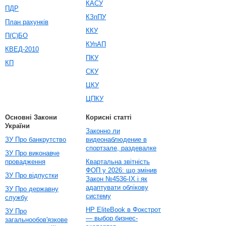
КАСУ
ПДР
КЗпПУ
План рахунків
ККУ
П(С)БО
КУпАП
КВЕД-2010
ПКУ
КП
СКУ
ЦКУ
ЦПКУ
Основні Закони
Корисні статті
України
Законно ли
ЗУ Про банкрутство
видеонаблюдение в
спортзале, раздевалке
ЗУ Про виконавче
провадження
Квартальна звітність
ФОП у 2026: що змінив
ЗУ Про відпустки
Закон №4536-IX і як
адаптувати облікову
ЗУ Про державну
систему
службу
HP EliteBook в Фокстрот
ЗУ Про
— выбор бизнес-
загальнообов'язкове