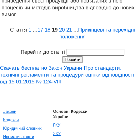
приведення своєї продукції або пов’язаних з нею
процесів чи методів виробництва відповідно до нових
вимог.
Стаття
1
...
17
18
19
20
21
...
Прикінцеві та перехідні
положення
Перейти до статті
Скачать бесплатно Закон України Про стандарти,
технічні регламенти та процедури оцінки відповідності
від 15.01.2015 № 124-VIII
Закони
Основні Кодески
України
Кодекси
ГКУ
Юридичний словник
ЗКУ
Нормативні акти