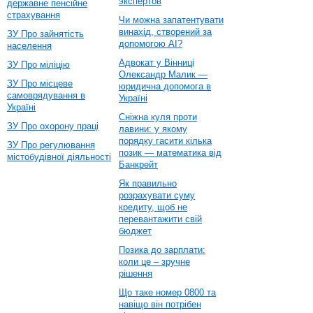
экспертов
державне пенсійне
страхування
Чи можна запатентувати
винахід, створений за
ЗУ Про зайнятість
допомогою AI?
населення
Адвокат у Вінниці
ЗУ Про міліцію
Олександр Малик —
ЗУ Про місцеве
юридична допомога в
самоврядування в
Україні
Україні
Сніжна куля проти
ЗУ Про охорону праці
лавини: у якому
порядку гасити кілька
ЗУ Про регулювання
позик — математика від
містобудівної діяльності
Банкрейт
Як правильно
розрахувати суму
кредиту, щоб не
перевантажити свій
бюджет
Позика до зарплати:
коли це – зручне
рішення
Що таке номер 0800 та
навіщо він потрібен