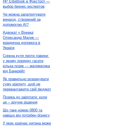
HP EliteBook в Фокстрот —
выбор бизнес-экспертов
Чи можна запатентувати
винахід, створений за
допомогою AI?
Адвокат у Вінниці
Олександр Малик —
юридична допомога в
Україні
Сніжна куля проти лавини:
у якому порядку гасити
кілька позик — математика
від Банкрейт
Як правильно розрахувати
суму кредиту, щоб не
перевантажити свій бюджет
Позика до зарплати: коли
це – зручне рішення
Що таке номер 0800 та
навіщо він потрібен бізнесу
У яких країнах дитина може