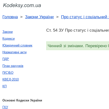
Головна
>
Закони України
>
Про статус і соціальний
Ст. 54 ЗУ Про статус і соціальн
Закони
Кодекси
Чинний зі змінами. Перевірено 
Юридичний словник
Нормативні акти
ПДР
План рахунків
П(С)БО
КВЕД-2010
КП
Основні Кодески України
ГКУ