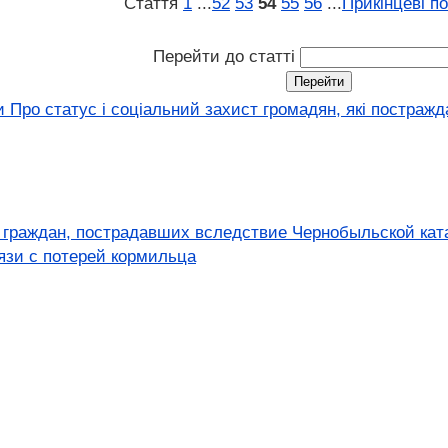
Стаття
1
...
52
53
54
55
56
...
Прикінцеві п
Перейти до статті
и Про статус і соціальний захист громадян, які постраж
 граждан, пострадавших вследствие Чернобыльской кат
вязи с потерей кормильца