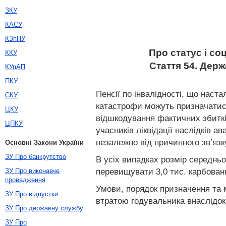
ЗКУ
КАСУ
КЗпПУ
Про статус і с
ККУ
Стаття 54. Держ
КУпАП
ПКУ
Пенсії по інвалідності, що наста
СКУ
катастрофи можуть призначатися 
ЦКУ
відшкодування фактичних збитків
ЦПКУ
учасників ліквідації наслідків а
незалежно від причинного зв’яз
Основні Закони України
ЗУ Про банкрутство
В усіх випадках розмір середньо
перевищувати 3,0 тис. карбован
ЗУ Про виконавче
провадження
Умови, порядок призначення та мі
ЗУ Про відпустки
втратою годувальника внаслідок
ЗУ Про державну службу
ЗУ Про