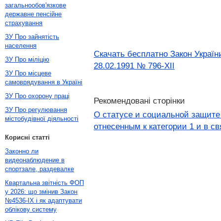
загальнообов'язкове
державне пенсійне
страхування
ЗУ Про зайнятість
населення
Скачать бесплатно Закон Україн
ЗУ Про міліцію
28.02.1991 № 796-XII
ЗУ Про місцеве
самоврядування в Україні
ЗУ Про охорону праці
Рекомендовані сторінки
ЗУ Про регулювання
О статусе и социальной защите
містобудівної діяльності
отнесенным к категории 1 и в с
Корисні статті
Законно ли
видеонаблюдение в
спортзале, раздевалке
Квартальна звітність ФОП
у 2026: що змінив Закон
№4536-IX і як адаптувати
облікову систему