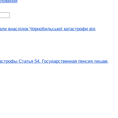
оложення
дали внаслідок Чорнобильської катастрофи від
астрофы Статья 54. Государственная пенсия лицам,