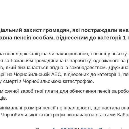
оціальний захист громадян, які постраждали в
авна пенсія особам, віднесеним до категорії 1 
ла внаслідок каліцтва чи захворювання, і пенсії у зв'яз
за бажанням громадянина із заробітку, одержаного за ро
, який визначається згідно із законодавством. Дружинам
варії на Чорнобильській АЕС, віднесених до категорії 1, 
ку смерті з Чорнобильською катастрофою.
місячної заробітної плати для обчислення пенсії за робо
ців.
німальні розміри пенсії по інвалідності, що настала внас
 Чорнобильської катастрофи визначаються актами Кабінет