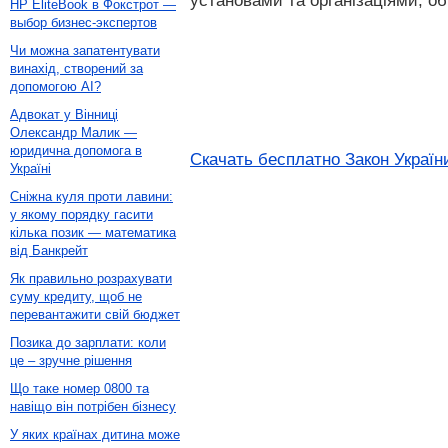
установами та організаціями, о
HP EliteBook в Фокстрот —
выбор бизнес-экспертов
Чи можна запатентувати
винахід, створений за
допомогою AI?
Адвокат у Вінниці
Олександр Малик —
юридична допомога в
Скачать бесплатно Закон України
Україні
Сніжна куля проти лавини:
у якому порядку гасити
кілька позик — математика
від Банкрейт
Як правильно розрахувати
суму кредиту, щоб не
перевантажити свій бюджет
Позика до зарплати: коли
це – зручне рішення
Що таке номер 0800 та
навіщо він потрібен бізнесу
У яких країнах дитина може