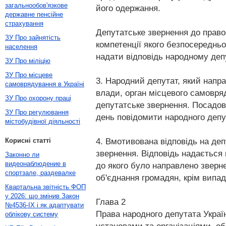
загальнообов'язкове
його одержання.
державне пенсійне
страхування
Депутатське звернення до право
ЗУ Про зайнятість
компетенції якого безпосереднь
населення
надати відповідь народному деп
ЗУ Про міліцію
ЗУ Про місцеве
3. Народний депутат, який напра
самоврядування в Україні
влади, орган місцевого самовряд
ЗУ Про охорону праці
депутатське звернення. Посадова
ЗУ Про регулювання
день повідомити народного депут
містобудівної діяльності
4. Вмотивована відповідь на деп
Корисні статті
звернення. Відповідь надається
Законно ли
видеонаблюдение в
до якого було направлено зверне
спортзале, раздевалке
об'єднання громадян, крім випа
Квартальна звітність ФОП
у 2026: що змінив Закон
Глава 2
№4536-IX і як адаптувати
Права народного депутата Украї
облікову систему