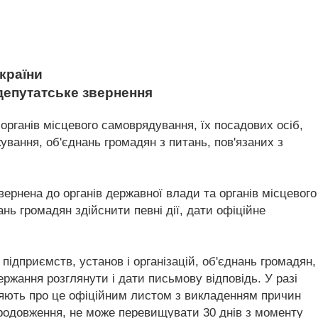
країни
 депутатське звернення
органів місцевого самоврядування, їх посадових осіб,
кування, об'єднань громадян з питань, пов'язаних з
ернена до органів державної влади та органів місцевого
ань громадян здійснити певні дії, дати офіційне
підприємств, установ і організацій, об'єднань громадян,
ержання розглянути і дати письмову відповідь. У разі
ляють про це офіційним листом з викладенням причин
продовження, не може перевищувати 30 днів з моменту