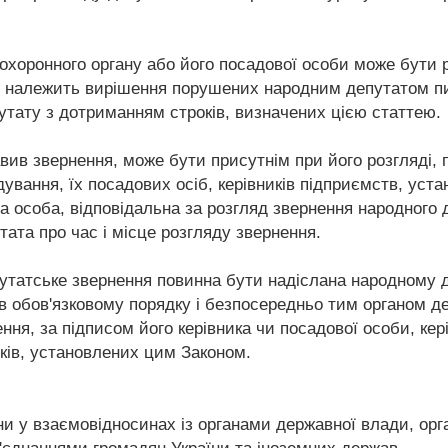
охоронного органу або його посадової особи може бути р
о належить вирішення порушених народним депутатом пит
утату з дотриманням строків, визначених цією статтею.
вив звернення, може бути присутнім при його розгляді, 
ування, їх посадових осіб, керівників підприємств, уста
 особа, відповідальна за розгляд звернення народного де
ата про час і місце розгляду звернення.
утатське звернення повинна бути надіслана народному де
 в обов'язковому порядку і безпосередньо тим органом 
ння, за підписом його керівника чи посадової особи, кері
дків, установлених цим Законом.
ни у взаємовідносинах із органами державної влади, ор