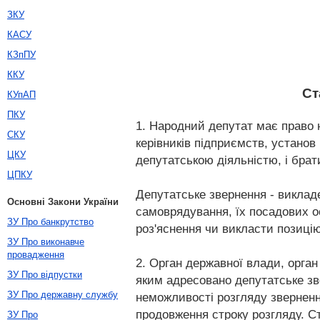
ЗКУ
КАСУ
КЗпПУ
ККУ
Ст
КУпАП
ПКУ
1. Народний депутат має право н
СКУ
керівників підприємств, установ
ЦКУ
депутатською діяльністю, і брат
ЦПКУ
Депутатське звернення - викладе
Основні Закони України
самоврядування, їх посадових осі
ЗУ Про банкрутство
роз'яснення чи викласти позицію
ЗУ Про виконавче
провадження
2. Орган державної влади, орган
ЗУ Про відпустки
яким адресовано депутатське зве
ЗУ Про державну службу
неможливості розгляду зверненн
продовження строку розгляду. С
ЗУ Про