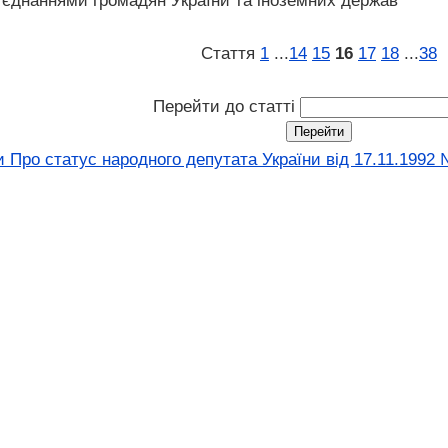
б'єднаннями громадян України та іноземних держав
Стаття
1
...
14
15
16
17
18
...
38
Перейти до статті
 Про статус народного депутата України від 17.11.1992 