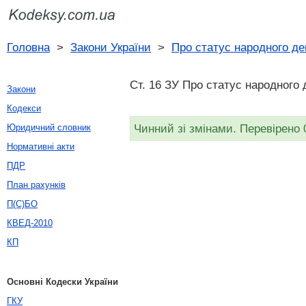
Головна
>
Закони України
>
Про статус народного де
Ст. 16 ЗУ Про статус народного 
Закони
Кодекси
Чинний зі змінами. Перевірено 
Юридичний словник
Нормативні акти
ПДР
План рахунків
П(С)БО
КВЕД-2010
КП
Основні Кодески України
ГКУ