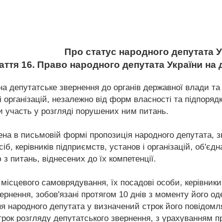
Про статус народного депутата У
аття 16. Право народного депутата України на
а депутатське звернення до органів державної влади та 
 і організацій, незалежно від форм власності та підпоряд
и участь у розгляді порушених ним питань.
на в письмовій формі пропозиція народного депутата, зв
б, керівників підприємств, установ і організацій, об'єдн
 з питань, віднесених до їх компетенції.
 місцевого самоврядування, їх посадові особи, керівники 
рнення, зобов'язані протягом 10 днів з моменту його од
я народного депутата у визначений строк його повідом
трок розгляду депутатського звернення, з урахуванням 