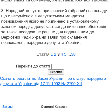
інших вимог та обмежень, які встановлюються законом.
3. Народний депутат, призначений (обраний) на посаду,
що є несумісною з депутатським мандатом, і
повноваження якого не припинено в установленому
законом порядку, допускається до виконання обов'язків
за такою посадою не раніше дня подання ним до
Верховної Ради України заяви про складення
повноважень народного депутата України.
Стаття
1
2
3
4
5
...
38
Перейти до статті
Скачать бесплатно Закон України Про статус народного
депутата України від 17.11.1992 № 2790-XII
Закони
Основні Кодески