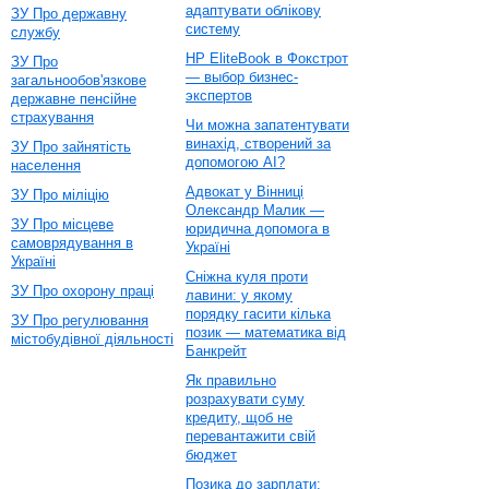
адаптувати облікову
ЗУ Про державну
систему
службу
HP EliteBook в Фокстрот
ЗУ Про
— выбор бизнес-
загальнообов'язкове
экспертов
державне пенсійне
страхування
Чи можна запатентувати
винахід, створений за
ЗУ Про зайнятість
допомогою AI?
населення
Адвокат у Вінниці
ЗУ Про міліцію
Олександр Малик —
ЗУ Про місцеве
юридична допомога в
самоврядування в
Україні
Україні
Сніжна куля проти
ЗУ Про охорону праці
лавини: у якому
порядку гасити кілька
ЗУ Про регулювання
позик — математика від
містобудівної діяльності
Банкрейт
Як правильно
розрахувати суму
кредиту, щоб не
перевантажити свій
бюджет
Позика до зарплати: