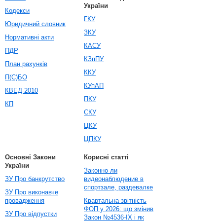
України
Кодекси
ГКУ
Юридичний словник
ЗКУ
Нормативні акти
КАСУ
ПДР
КЗпПУ
План рахунків
ККУ
П(С)БО
КУпАП
КВЕД-2010
ПКУ
КП
СКУ
ЦКУ
ЦПКУ
Основні Закони
Корисні статті
України
Законно ли
ЗУ Про банкрутство
видеонаблюдение в
спортзале, раздевалке
ЗУ Про виконавче
провадження
Квартальна звітність
ФОП у 2026: що змінив
ЗУ Про відпустки
Закон №4536-IX і як