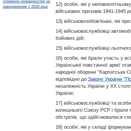
отримати громадянство за
12) особи, які у неповнолітньом
народженням у 2026 році
військових призовів 1941-1945 ро
13) військовозобов'язані, які п
14) військовослужбовці автомобі
бойових дій;
15) військовослужбовці льотного
16) особи, які брали участь у вс
Української повстанчої армії от
народної оборони "Карпатська Січ
відповідно до
Закону України "Пр
незалежність України у XX стол
України;
17) військовослужбовці та особи
колишнього Союзу РСР і брали б
обстрілів, що здійснювалися с
18) особи, які у складі формува