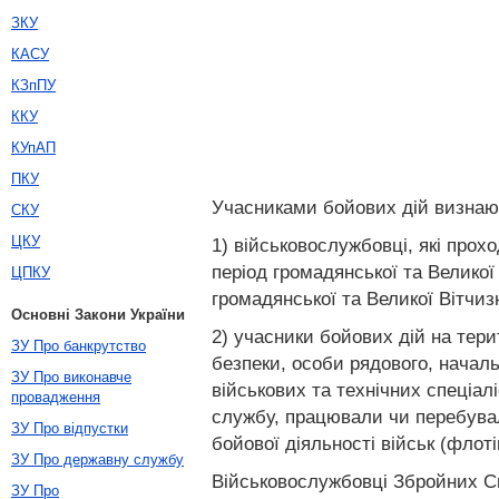
ЗКУ
КАСУ
КЗпПУ
ККУ
КУпАП
ПКУ
Учасниками бойових дій визнаю
СКУ
ЦКУ
1) військовослужбовці, які прох
період громадянської та Великої
ЦПКУ
громадянської та Великої Вітчиз
Основні Закони України
2) учасники бойових дій на тери
ЗУ Про банкрутство
безпеки, особи рядового, начал
ЗУ Про виконавче
військових та технічних спеціал
провадження
службу, працювали чи перебували
ЗУ Про відпустки
бойової діяльності військ (флоті
ЗУ Про державну службу
Військовослужбовці Збройних Си
ЗУ Про