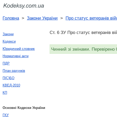
Головна
>
Закони України
>
Про статус ветеранів вій
Ст. 6 ЗУ Про статус ветеранів ві
Закони
Кодекси
Чинний зі змінами. Перевірено 
Юридичний словник
Нормативні акти
ПДР
План рахунків
П(С)БО
КВЕД-2010
КП
Основні Кодески України
ГКУ