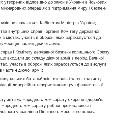
х утворених відповідно до законів України військових
 міжнародних операціях з підтримання миру і безпеки
вників визначаються Кабінетом Міністрів України;
тва внутрішніх справ і органів Комітету державної
 в містах, участь в обороні яких зараховується до
лужбовців частин діючої армії;
х справ і Комітету державної безпеки колишнього Союзу
 що входили до складу діючої армії в період Великої
стах, участь в обороні яких зараховується до вислуги
 частин діючої армії;
нищувальних батальйонів, взводів і загонів захисту
ідації диверсійно-терористичних груп фашистської
у зв'язку, Народного комісаріату охорони здоров'я,
ї Народного комісаріату рибної промисловості
оловного управління Північного морського шляху,