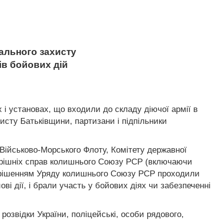
ціального захисту
ів бойових дій
 і установах, що входили до складу діючої армії в
хисту Батьківщини, партизани і підпільники
, Військово-Морського Флоту, Комітету державної
утрішніх справ колишнього Союзу РСР (включаючи
і за рішенням Уряду колишнього Союзу РСР проходили
і дії, і брали участь у бойових діях чи забезпеченні
озвідки України, поліцейські, особи рядового,