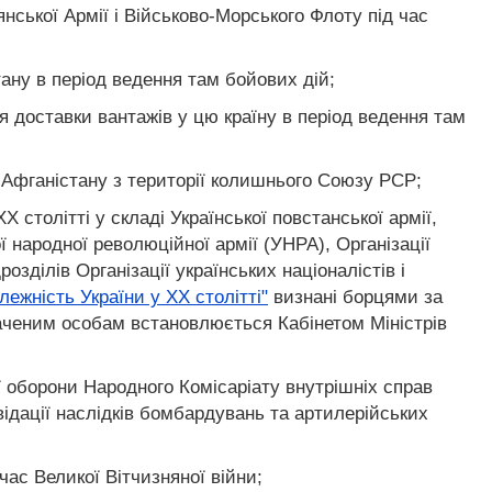
янської Армії і Військово-Морського Флоту під час
тану в період ведення там бойових дій;
я доставки вантажів у цю країну в період ведення там
о Афганістану з території колишнього Союзу РСР;
 столітті у складі Української повстанської армії,
ї народної революційної армії (УНРА), Організації
розділів Організації українських націоналістів і
ежність України у XX столітті"
визнані борцями за
наченим особам встановлюється Кабінетом Міністрів
ї оборони Народного Комісаріату внутрішніх справ
ідації наслідків бомбардувань та артилерійських
час Великої Вітчизняної війни;