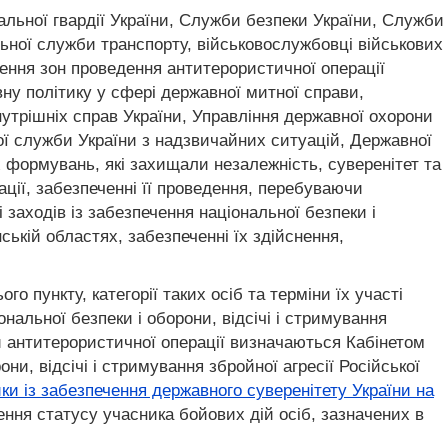
нальної гвардії України, Служби безпеки України, Служби
льної служби транспорту, військовослужбовці військових
чення зон проведення антитерористичної операції
ну політику у сфері державної митної справи,
нутрішніх справ України, Управління державної охорони
ної служби України з надзвичайних ситуацій, Державної
х формувань, які захищали незалежність, суверенітет та
ації, забезпеченні її проведення, перебуваючи
 заходів із забезпечення національної безпеки і
нській областях, забезпеченні їх здійснення,
 пункту, категорії таких осіб та терміни їх участі
нальної безпеки і оборони, відсічі і стримування
ни антитерористичної операції визначаються Кабінетом
ни, відсічі і стримування збройної агресії Російської
ки із забезпечення державного суверенітету України на
ення статусу учасника бойових дій осіб, зазначених в