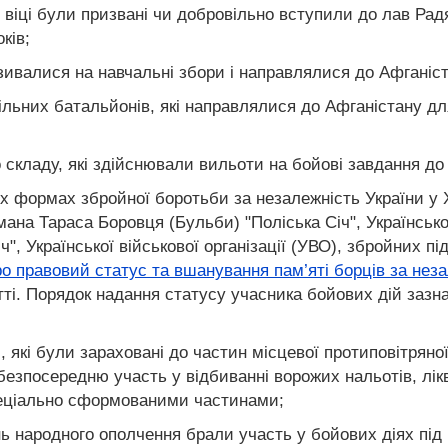
у віці були призвані чи добровільно вступили до лав Рад
ків;
ризивалися на навчальні збори і направлялися до Афганіс
льних батальйонів, які направлялися до Афганістану дл
 складу, які здійснювали вильоти на бойові завдання д
іх формах збройної боротьби за незалежність України у XX
амана Тараса Боровця (Бульби) "Поліська Січ", Українсько
", Української військової організації (УВО), збройних під
о правовий статус та вшанування пам’яті борців за незал
ітті. Порядок надання статусу учасника бойових дій заз
, які були зараховані до частин місцевої протиповітряно
езпосередню участь у відбиванні ворожих нальотів, лікв
пеціально сформованими частинами;
нь народного ополчення брали участь у бойових діях під 