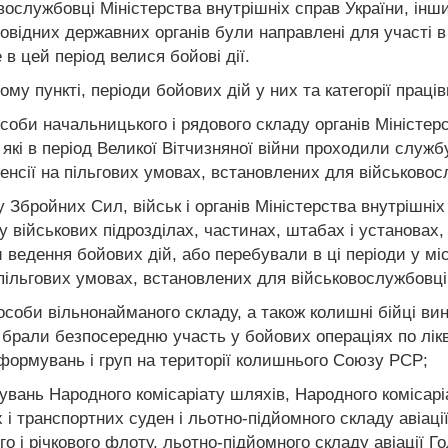
вослужбовці Міністерства внутрішніх справ України, інши
овідних державних органів були направлені для участі в
 в цей період велися бойові дії.
му пункті, періоди бойових дій у них та категорії праці
особи начальницького і рядового складу органів Міністерс
кі в період Великої Вітчизняної війни проходили службу
енсії на пільгових умовах, встановлених для військовос
 Збройних Сил, військ і органів Міністерства внутрішні
у військових підрозділах, частинах, штабах і установах,
ди ведення бойових дій, або перебували в ці періоди у мі
 пільгових умовах, встановлених для військовослужбовців
особи вільнонайманого складу, а також колишні бійці ви
брали безпосередню участь у бойових операціях по лікв
формувань і груп на території колишнього Союзу РСР;
вань Народного комісаріату шляхів, Народного комісаріат
і транспортних суден і льотно-підйомного складу авіаці
 і річкового флоту, льотно-підйомного складу авіації Г