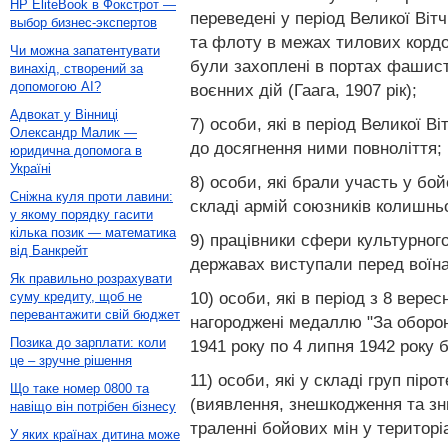
HP EliteBook в Фокстрот —
переведені у період Великої Віт
выбор бизнес-экспертов
та флоту в межах тилових кордон
Чи можна запатентувати
були захоплені в портах фашист
винахід, створений за
допомогою AI?
воєнних дій (Гаага, 1907 рік);
Адвокат у Вінниці
7) особи, які в період Великої В
Олександр Малик —
до досягнення ними повноліття;
юридична допомога в
Україні
8) особи, які брали участь у бой
Сніжна куля проти лавини:
складі армій союзників колишнь
у якому порядку гасити
кілька позик — математика
9) працівники сфери культурного
від Банкрейт
державах виступали перед воїнам
Як правильно розрахувати
10) особи, які в період з 8 вере
суму кредиту, щоб не
перевантажити свій бюджет
нагороджені медаллю "За оборону
Позика до зарплати: коли
1941 року по 4 липня 1942 року 
це – зручне рішення
11) особи, які у складі груп пі
Що таке номер 0800 та
(виявлення, знешкодження та зн
навіщо він потрібен бізнесу
траленні бойових мін у територі
У яких країнах дитина може