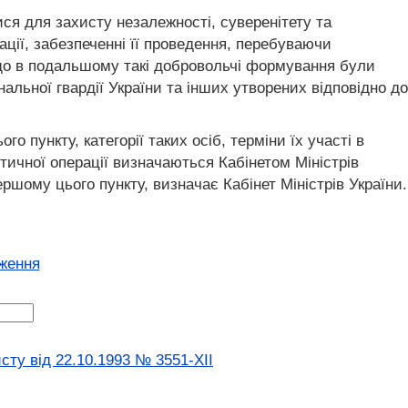
ся для захисту незалежності, суверенітету та
ації, забезпеченні її проведення, перебуваючи
, що в подальшому такі добровольчі формування були
альної гвардії України та інших утворених відповідно до
 пункту, категорії таких осіб, терміни їх участі в
тичної операції визначаються Кабінетом Міністрів
ршому цього пункту, визначає Кабінет Міністрів України.
оження
исту від 22.10.1993 № 3551-XII