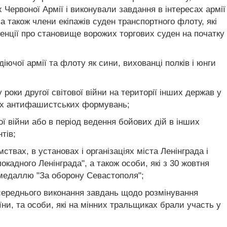
 Червоної Армії і виконували завдання в інтересах армії
 також члени екіпажів суден транспортного флоту, які
енції про становище ворожих торгових суден на початку
 діючої армії та флоту як сини, вихованці полків і юнги
 роки другої світової війни на території інших держав у
нших антифашистських формувань;
ої війни або в період ведення бойових дій в інших
тів;
ствах, в установах і організаціях міста Ленінграда і
кадного Ленінграда", а також особи, які з 30 жовтня
і медаллю "За оборону Севастополя";
посереднього виконання завдань щодо розмінування
ни, та особи, які на мінних тральщиках брали участь у