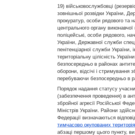
19) військовослужбовці (резерві
зовнішньої розвідки України, Д
прокуратур, особи рядового та 
центрального органу виконавчої 
поліцейські, особи рядового, на
України, Державної служби спеці
пенітенціарної служби України, 
територіальну цілісність Україн
безпосередньо в районах антитер
оборони, відсічі і стримування з
перебуваючи безпосередньо в ра
Порядок надання статусу учасник
(забезпечення проведення) в ант
збройної агресії Російської Фед
Міністрів України. Райони здійсн
Федерації визначаються відпов
тимчасово окупованих територія
абзаці першому цього пункту, ви