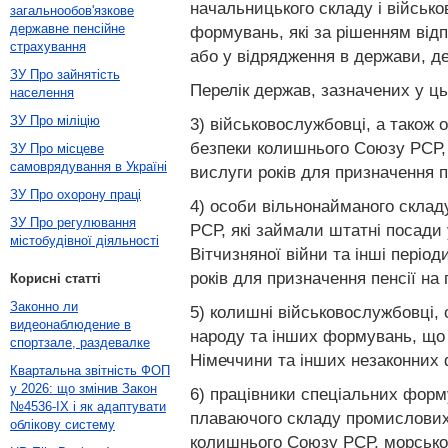
начальницького складу і військо
загальнообов'язкове
державне пенсійне
формувань, які за рішенням відп
страхування
або у відрядження в держави, де
ЗУ Про зайнятість
Перелік держав, зазначених у цьо
населення
ЗУ Про міліцію
3) військовослужбовці, а також 
безпеки колишнього Союзу РСР, я
ЗУ Про місцеве
самоврядування в Україні
вислуги років для призначення п
ЗУ Про охорону праці
4) особи вільнонайманого складу
ЗУ Про регулювання
РСР, які займали штатні посади 
містобудівної діяльності
Вітчизняної війни та інші періо
років для призначення пенсії на
Корисні статті
Законно ли
5) колишні військовослужбовці, 
видеонаблюдение в
народу та інших формувань, що 
спортзале, раздевалке
Німеччини та інших незаконних 
Квартальна звітність ФОП
у 2026: що змінив Закон
6) працівники спеціальних форму
№4536-IX і як адаптувати
плаваючого складу промислових 
облікову систему
колишнього Союзу РСР, морського