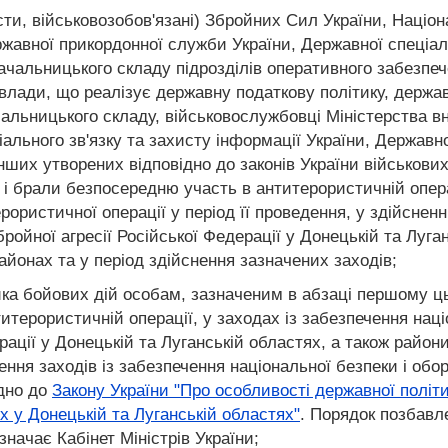
сти, військовозобов'язані) Збройних Сил України, Націо
ержавної прикордонної служби України, Державної спеціа
начальницького складу підрозділів оперативного забезпе
влади, що реалізує державну податкову політику, держав
чальницького складу, військовослужбовці Міністерства в
ального зв'язку та захисту інформації України, Держав
інших утворених відповідно до законів України військови
и і брали безпосередню участь в антитерористичній опер
ористичної операції у період її проведення, у здійсненні
бройної агресії Російської Федерації у Донецькій та Луга
йонах та у період здійснення зазначених заходів;
а бойових дій особам, зазначеним в абзаці першому цього
итерористичній операції, у заходах із забезпечення націо
ерації у Донецькій та Луганській областях, а також райо
ення заходів із забезпечення національної безпеки і оборо
ідно до
Закону України "Про особливості державної політи
х у Донецькій та Луганській областях"
. Порядок позбавл
значає Кабінет Міністрів України;