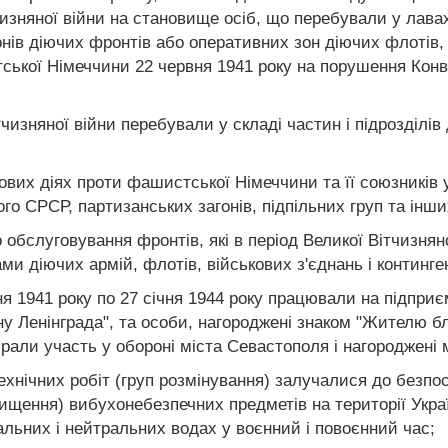
чизняної війни на становище осіб, що перебували у лавах
ів діючих фронтів або оперативних зон діючих флотів, а
ської Німеччини 22 червня 1941 року на порушення Конв
ітчизняної війни перебували у складі частин і підрозділів
ових діях проти фашистської Німеччини та її союзників у
ого СРСР, партизанських загонів, підпільних груп та і
 обслуговування фронтів, які в період Великої Вітчизнян
и діючих армій, флотів, військових з'єднань і континген
сня 1941 року по 27 січня 1944 року працювали на підприєм
 Ленінграда", та особи, нагороджені знаком "Жителю бло
брали участь у обороні міста Севастополя і нагороджен
ротехнічних робіт (груп розмінування) залучалися до без
ищення) вибухонебезпечних предметів на території Украї
альних і нейтральних водах у воєнний і повоєнний час;