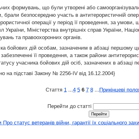
льчих формувань, що були утворені або самоорганізували
ни, брали безпосередню участь в антитерористичній опер
рористичної операції у період її проведення, за умови
 України, Міністерства внутрішніх справ України, Націон
увань та правоохоронних органів.
а бойових дій особам, зазначеним в абзаці першому цього
 забезпеченні її проведення, а також райони антитерорис
атусу учасника бойових дій осіб, зазначених в абзаці пе
но на підставі Закону № 2256-IV від 16.12.2004}
Стаття
1
...
4
5
6
7
8
...
Прикінцеві пол
Перейти до статті
Про статус ветеранів війни, гарантії їх соціального зах