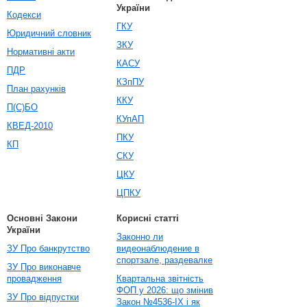
України
Кодекси
ГКУ
Юридичний словник
ЗКУ
Нормативні акти
КАСУ
ПДР
КЗпПУ
План рахунків
ККУ
П(С)БО
КУпАП
КВЕД-2010
ПКУ
КП
СКУ
ЦКУ
ЦПКУ
Основні Закони
Корисні статті
України
Законно ли
ЗУ Про банкрутство
видеонаблюдение в
спортзале, раздевалке
ЗУ Про виконавче
провадження
Квартальна звітність
ФОП у 2026: що змінив
ЗУ Про відпустки
Закон №4536-IX і як