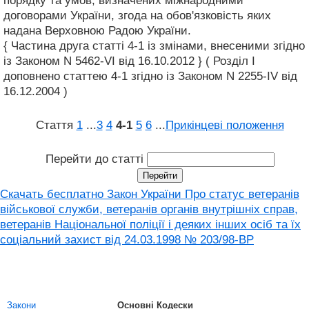
порядку та умов, визначених міжнародними
договорами України, згода на обов'язковість яких
надана Верховною Радою України.
{ Частина друга статті 4-1 із змінами, внесеними згідно
із Законом N 5462-VI від 16.10.2012 } ( Розділ I
доповнено статтею 4-1 згідно із Законом N 2255-IV від
16.12.2004 )
Стаття
1
...
3
4
4‑1
5
6
...
Прикінцеві положення
Перейти до статті
Скачать бесплатно Закон України Про статус ветеранів
військової служби, ветеранів органів внутрішніх справ,
ветеранів Національної поліції і деяких інших осіб та їх
соціальний захист від 24.03.1998 № 203/98-ВР
Закони
Основні Кодески