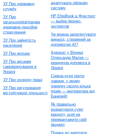
адаптувати облікову
ЗУ Про державну
систему
службу
HP EliteBook в Фокстрот
ЗУ Про
— выбор бизнес-
загальнообов'язкове
экспертов
державне пенсійне
страхування
Чи можна запатентувати
винахід, створений за
ЗУ Про зайнятість
допомогою AI?
населення
Адвокат у Вінниці
ЗУ Про міліцію
Олександр Малик —
ЗУ Про місцеве
юридична допомога в
самоврядування в
Україні
Україні
Сніжна куля проти
ЗУ Про охорону праці
лавини: у якому
порядку гасити кілька
ЗУ Про регулювання
позик — математика від
містобудівної діяльності
Банкрейт
Як правильно
розрахувати суму
кредиту, щоб не
перевантажити свій
бюджет
Позика до зарплати: