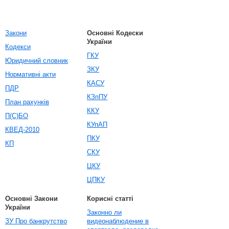
Закони
Основні Кодески
України
Кодекси
ГКУ
Юридичний словник
ЗКУ
Нормативні акти
КАСУ
ПДР
КЗпПУ
План рахунків
ККУ
П(С)БО
КУпАП
КВЕД-2010
ПКУ
КП
СКУ
ЦКУ
ЦПКУ
Основні Закони
Корисні статті
України
Законно ли
ЗУ Про банкрутство
видеонаблюдение в