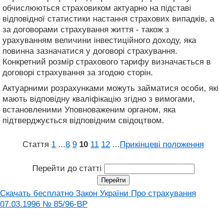
обчислюються страховиком актуарно на підставі
відповідної статистики настання страхових випадків, а
за договорами страхування життя - також з
урахуванням величини інвестиційного доходу, яка
повинна зазначатися у договорі страхування.
Конкретний розмір страхового тарифу визначається в
договорі страхування за згодою сторін.
Актуарними розрахунками можуть займатися особи, які
мають відповідну кваліфікацію згідно з вимогами,
встановленими Уповноваженим органом, яка
підтверджується відповідним свідоцтвом.
Стаття
1
...
8
9
10
11
12
...
Прикінцеві положення
Перейти до статті
Скачать бесплатно Закон України Про страхування
07.03.1996 № 85/96-ВР