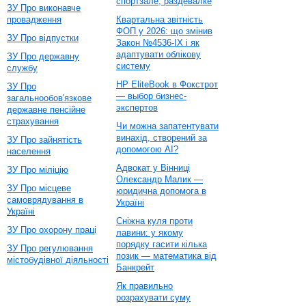
спортзале, раздевалке
ЗУ Про виконавче
провадження
Квартальна звітність
ФОП у 2026: що змінив
ЗУ Про відпустки
Закон №4536-IX і як
адаптувати облікову
ЗУ Про державну
систему
службу
HP EliteBook в Фокстрот
ЗУ Про
— выбор бизнес-
загальнообов'язкове
экспертов
державне пенсійне
страхування
Чи можна запатентувати
винахід, створений за
ЗУ Про зайнятість
допомогою AI?
населення
Адвокат у Вінниці
ЗУ Про міліцію
Олександр Малик —
ЗУ Про місцеве
юридична допомога в
самоврядування в
Україні
Україні
Сніжна куля проти
ЗУ Про охорону праці
лавини: у якому
порядку гасити кілька
ЗУ Про регулювання
позик — математика від
містобудівної діяльності
Банкрейт
Як правильно
розрахувати суму