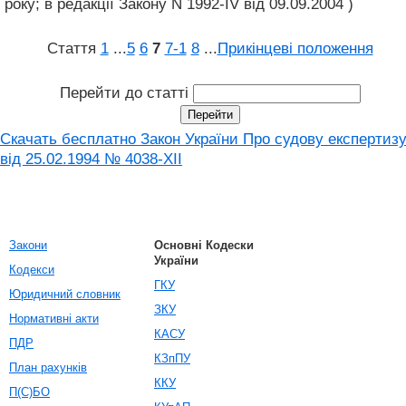
року; в редакції Закону N 1992-IV від 09.09.2004 )
Стаття
1
...
5
6
7
7‑1
8
...
Прикінцеві положення
Перейти до статті
Скачать бесплатно Закон України Про судову експертиз
від 25.02.1994 № 4038-XII
Закони
Основні Кодески
України
Кодекси
ГКУ
Юридичний словник
ЗКУ
Нормативні акти
КАСУ
ПДР
КЗпПУ
План рахунків
ККУ
П(С)БО