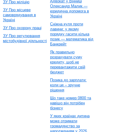
Адвокат у Вінниці
ЗУ Про міліцію
Олександр Малик —
ЗУ Про місцеве
юридична допомога в
самоврядування в
Україні
Україні
Сніжна куля проти
ЗУ Про охорону праці
лавини: у якому
порядку гасити кілька
ЗУ Про регулювання
позик — математика від
містобудівної діяльності
Банкрейт
Як правильно
розрахувати суму
кредиту, щоб не
перевантажити свій
бюджет
Позика до зарплати:
коли це – зручне
рішення
Що таке номер 0800 та
навіщо він потрібен
бізнесу
У яких країнах дитина
може отримати
громадянство за
народженням у 2026