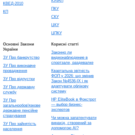
КУпАП
КВЕД-2010
ПКУ
КП
СКУ
ЦКУ
ЦПКУ
Основні Закони
Корисні статті
України
Законно ли
ЗУ Про банкрутство
видеонаблюдение в
спортзале, раздевалке
ЗУ Про виконавче
провадження
Квартальна звітність
ФОП у 2026: що змінив
ЗУ Про відпустки
Закон №4536-IX і як
адаптувати облікову
ЗУ Про державну
систему
службу
HP EliteBook в Фокстрот
ЗУ Про
— выбор бизнес-
загальнообов'язкове
экспертов
державне пенсійне
страхування
Чи можна запатентувати
винахід, створений за
ЗУ Про зайнятість
допомогою AI?
населення