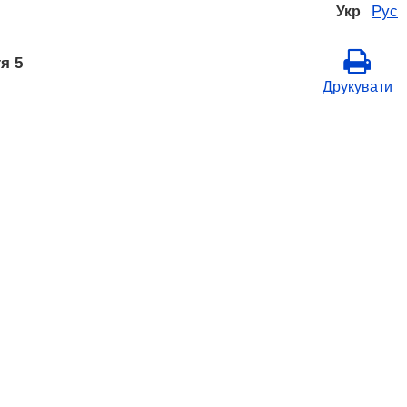
Рус
Укр
я 5
Друкувати