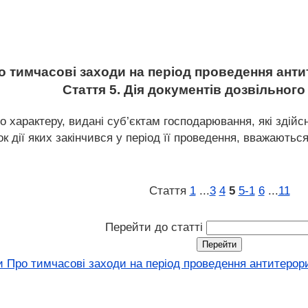
о тимчасові заходи на період проведення анти
Стаття 5. Дія документів дозвільного
го характеру, видані суб’єктам господарювання, які здій
ок дії яких закінчився у період її проведення, вважают
Стаття
1
...
3
4
5
5‑1
6
...
11
Перейти до статті
 Про тимчасові заходи на період проведення антитерорис