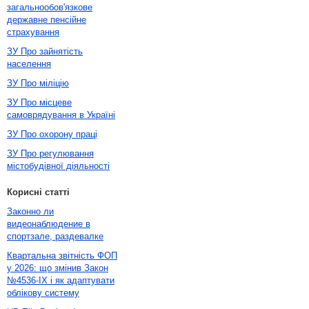
загальнообов'язкове
державне пенсійне
страхування
ЗУ Про зайнятість
населення
ЗУ Про міліцію
ЗУ Про місцеве
самоврядування в Україні
ЗУ Про охорону праці
ЗУ Про регулювання
містобудівної діяльності
Корисні статті
Законно ли
видеонаблюдение в
спортзале, раздевалке
Квартальна звітність ФОП
у 2026: що змінив Закон
№4536-IX і як адаптувати
облікову систему