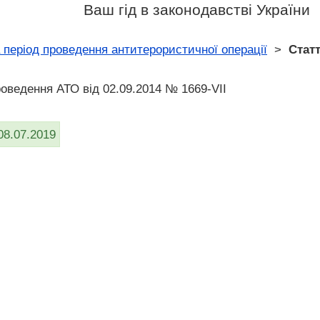
Ваш гід в законодавстві України
 період проведення антитерористичної операції
>
Статт
роведення АТО від 02.09.2014 № 1669-VII
08.07.2019