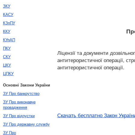
ЗКУ
КАСУ
КЗпПУ
Пр
ККУ
КУпАП
ПКУ
Ліцензії та документи дозвільно
СКУ
антитерористичної операції, стр
ЦКУ
антитерористичної операції.
ЦПКУ
Основні Закони України
ЗУ Про банкрутство
ЗУ Про виконавче
провадження
Скачать бесплатно Закон України
ЗУ Про відпустки
ЗУ Про державну службу
ЗУ Про