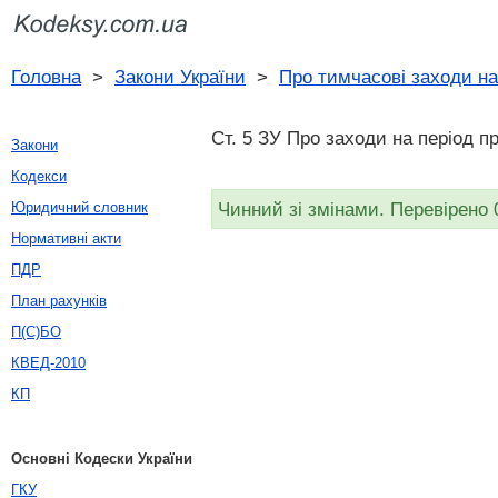
Головна
>
Закони України
>
Про тимчасові заходи на
Ст. 5 ЗУ Про заходи на період п
Закони
Кодекси
Чинний зі змінами. Перевірено 
Юридичний словник
Нормативні акти
ПДР
План рахунків
П(С)БО
КВЕД-2010
КП
Основні Кодески України
ГКУ