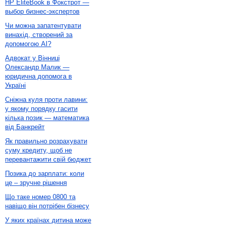
HP EliteBook в Фокстрот —
выбор бизнес-экспертов
Чи можна запатентувати
винахід, створений за
допомогою AI?
Адвокат у Вінниці
Олександр Малик —
юридична допомога в
Україні
Сніжна куля проти лавини:
у якому порядку гасити
кілька позик — математика
від Банкрейт
Як правильно розрахувати
суму кредиту, щоб не
перевантажити свій бюджет
Позика до зарплати: коли
це – зручне рішення
Що таке номер 0800 та
навіщо він потрібен бізнесу
У яких країнах дитина може