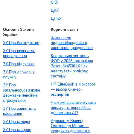
СКУ
ЦКУ
ЦПКУ
Основні Закони
Корисні статті
України
Законно ли
ЗУ Про банкрутство
видеонаблюдение в
спортзале, раздевалке
ЗУ Про виконавче
провадження
Квартальна звітність
ФОП у 2026: що змінив
ЗУ Про відпустки
Закон №4536-IX і як
адаптувати облікову
ЗУ Про державну
систему
службу
HP EliteBook в Фокстрот
ЗУ Про
— выбор бизнес-
загальнообов'язкове
экспертов
державне пенсійне
страхування
Чи можна запатентувати
винахід, створений за
ЗУ Про зайнятість
допомогою AI?
населення
Адвокат у Вінниці
ЗУ Про міліцію
Олександр Малик —
ЗУ Про місцеве
юридична допомога в