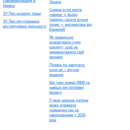
самоврядування в
Україні
Україні
Сніжна куля проти
ЗУ Про охорону праці
лавини: у якому
порядку гасити кілька
ЗУ Про регулювання
позик — математика від
містобудівної діяльності
Банкрейт
Як правильно
розрахувати суму
кредиту, щоб не
перевантажити свій
бюджет
Позика до зарплати:
коли це – зручне
рішення
Що таке номер 0800 та
навіщо він потрібен
бізнесу
У яких країнах дитина
може отримати
громадянство за
народженням у 2026
році