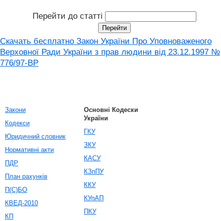
Перейти до статті
Скачать бесплатно Закон України Про Уповноваженого
Верховної Ради України з прав людини вiд 23.12.1997 №
776/97-ВР
Закони
Основні Кодески
України
Кодекси
ГКУ
Юридичний словник
ЗКУ
Нормативні акти
КАСУ
ПДР
КЗпПУ
План рахунків
ККУ
П(С)БО
КУпАП
КВЕД-2010
ПКУ
КП