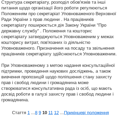
Структура секретаріату, розподіл обов'язків та інші
питання щодо організації його роботи регулюються
Положенням про секретаріат Уповноваженого Верховної
Ради України з прав людини . На працівників
секретаріату поширюється дія Закону України "Про
державну службу" . Положення та кошторис
секретаріату затверджуються Уповноваженим у межах
кошторису витрат, пов'язаних із діяльністю
Уповноваженого. Призначення на посаду та звільнення
працівників секретаріату здійснюються Уповноваженим.
При Уповноваженому з метою надання консультаційної
підтримки, проведення наукових досліджень, а також
вивчення пропозицій щодо поліпшення стану захисту
прав і свобод людини і громадянина може
створюватися консультативна рада із осіб, що мають
досвід роботи в галузі захисту прав і свобод людини і
громадянина.
Стаття
1
...
8
9
10
11
12
...
Прикінцеві положення