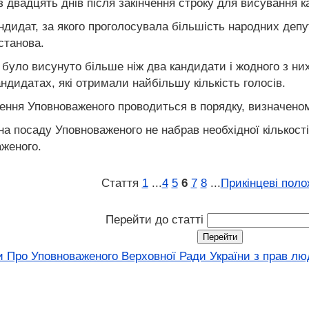
ез двадцять днів після закінчення строку для висування 
дидат, за якого проголосувала більшість народних депут
станова.
було висунуто більше ніж два кандидати і жодного з ни
ндидатах, які отримали найбільшу кількість голосів.
ення Уповноваженого проводиться в порядку, визначено
 на посаду Уповноваженого не набрав необхідної кількос
женого.
Стаття
1
...
4
5
6
7
8
...
Прикінцеві пол
Перейти до статті
и Про Уповноваженого Верховної Ради України з прав лю