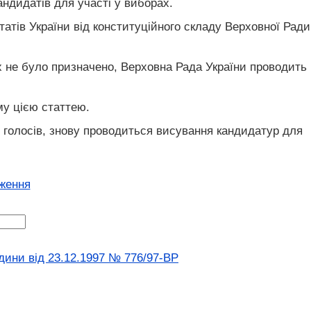
кандидатів для участі у виборах.
атів України від конституційного складу Верховної Ради
х не було призначено, Верховна Рада України проводить
му цією статтею.
ті голосів, знову проводиться висування кандидатур для
оження
дини вiд 23.12.1997 № 776/97-ВР