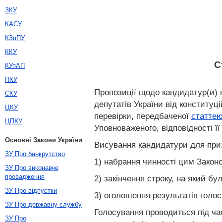
ЗКУ
КАСУ
КЗпПУ
ККУ
С
КУпАП
ПКУ
Пропозиції щодо кандидатур(и) 
СКУ
депутатів України від конституц
ЦКУ
перевірки, передбаченої
статтею
ЦПКУ
Уповноваженого, відповідності ї
Основні Закони України
Висування кандидатури для приз
ЗУ Про банкрутство
1) набрання чинності цим Закон
ЗУ Про виконавче
провадження
2) закінчення строку, на який б
ЗУ Про відпустки
3) оголошення результатів голо
ЗУ Про державну службу
Голосування проводиться під ча
ЗУ Про