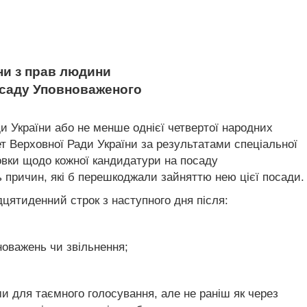
ни з прав людини
осаду Уповноваженого
и України або не менше однієї четвертої народних
ет Верховної Ради України за результатами спеціальної
новки щодо кожної кандидатури на посаду
ь причин, які б перешкоджали зайняттю нею цієї посади.
цятиденний строк з наступного дня після:
новажень чи звільнення;
и для таємного голосування, але не раніш як через