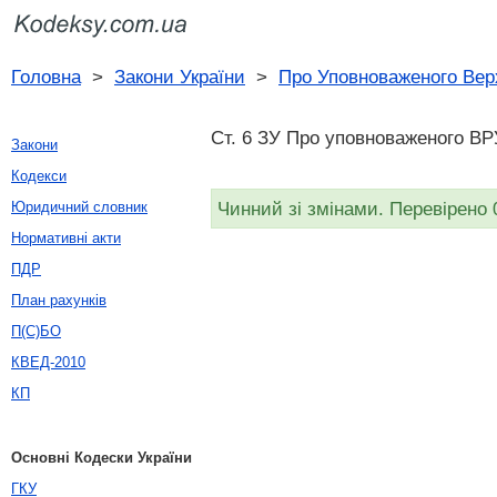
Головна
>
Закони України
>
Про Уповноваженого Вер
Ст. 6 ЗУ Про уповноваженого ВР
Закони
Кодекси
Чинний зі змінами. Перевірено 
Юридичний словник
Нормативні акти
ПДР
План рахунків
П(С)БО
КВЕД-2010
КП
Основні Кодески України
ГКУ