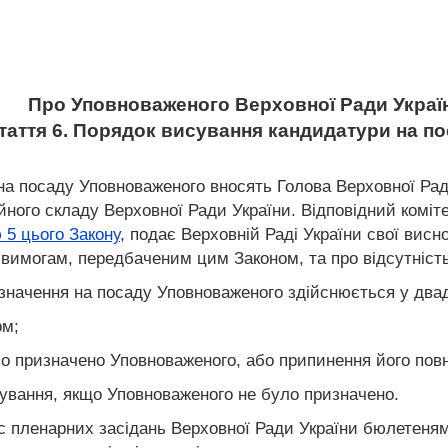
Про Уповноваженого Верховної Ради Украї
таття 6. Порядок висування кандидатури на п
на посаду Уповноваженого вносять Голова Верховної Рад
ійного складу Верховної Ради України. Відповідний коміт
 5 цього Закону
, подає Верховній Раді України свої вис
ї вимогам, передбаченим цим Законом, та про відсутніст
начення на посаду Уповноваженого здійснюється у двад
ом;
уло призначено Уповноваженого, або припинення його пов
сування, якщо Уповноваженого не було призначено.
с пленарних засідань Верховної Ради України бюлетеням