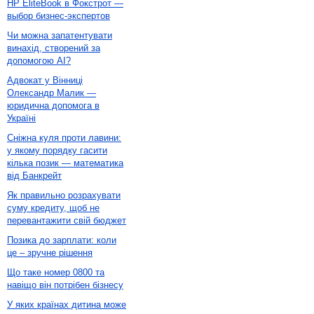
HP EliteBook в Фокстрот —
выбор бизнес-экспертов
Чи можна запатентувати
винахід, створений за
допомогою AI?
Адвокат у Вінниці
Олександр Малик —
юридична допомога в
Україні
Сніжна куля проти лавини:
у якому порядку гасити
кілька позик — математика
від Банкрейт
Як правильно розрахувати
суму кредиту, щоб не
перевантажити свій бюджет
Позика до зарплати: коли
це – зручне рішення
Що таке номер 0800 та
навіщо він потрібен бізнесу
У яких країнах дитина може