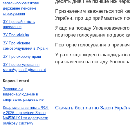
десять днів і не пізніше ніж чер
загальнообов'язкове
державне пенсійне
Призначеним вважається той кан
страхування
України, про що приймається по
ЗУ Про зайнятість
населення
Якщо на посаду Уповноваженого 
повторне голосування по двох ка
ЗУ Про міліцію
ЗУ Про місцеве
Повторне голосування з признач
самоврядування в Україні
У разі якщо жоден із кандидатів
ЗУ Про охорону праці
призначення на посаду Уповнова
ЗУ Про регулювання
містобудівної діяльності
Корисні статті
Законно ли
видеонаблюдение в
спортзале, раздевалке
Скачать бесплатно Закон Україн
Квартальна звітність ФОП
у 2026: що змінив Закон
№4536-IX і як адаптувати
облікову систему