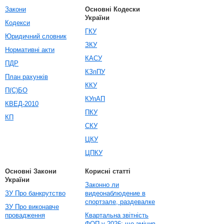
Закони
Основні Кодески
України
Кодекси
ГКУ
Юридичний словник
ЗКУ
Нормативні акти
КАСУ
ПДР
КЗпПУ
План рахунків
ККУ
П(С)БО
КУпАП
КВЕД-2010
ПКУ
КП
СКУ
ЦКУ
ЦПКУ
Основні Закони
Корисні статті
України
Законно ли
ЗУ Про банкрутство
видеонаблюдение в
спортзале, раздевалке
ЗУ Про виконавче
провадження
Квартальна звітність
ФОП у 2026: що змінив