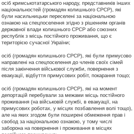
осіб кримськотатарського народу, представників інших
національностей (громадян колишнього СРСР), які
були насильницьки переселені за національною
ознакою на спецпоселення згідно з рішенням органів
державної влади колишнього СРСР або союзних
республік з місць постійного проживання, що є
територією сучасної України;
осіб (громадян колишнього СРСР), які були примусово
направлені на спецпоселення до членів своїх сімей
після закінчення військової служби, повернення з
евакуації, відбуття примусових робіт, покарання тощо;
осіб (громадян колишнього СРСР), які на момент
депортацій перебували за межами місць постійного
проживання (на військовій службі, в евакуації, на
примусових роботах, у місцях позбавлення волі тощо),
але на яких згодом були поширені обмеження прав і
свобод за національною ознакою, у тому числі
заборона на повернення і проживання в місцях