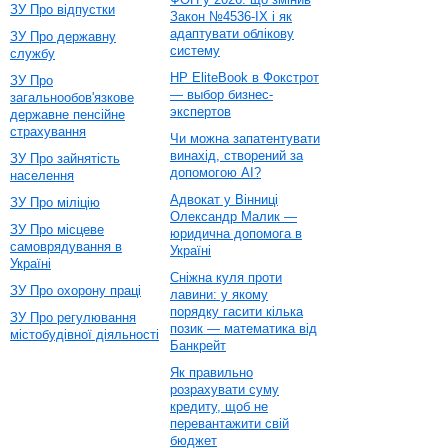
ЗУ Про відпустки
Закон №4536-IX і як
адаптувати облікову
ЗУ Про державну
систему
службу
HP EliteBook в Фокстрот
ЗУ Про
— выбор бизнес-
загальнообов'язкове
экспертов
державне пенсійне
страхування
Чи можна запатентувати
винахід, створений за
ЗУ Про зайнятість
допомогою AI?
населення
Адвокат у Вінниці
ЗУ Про міліцію
Олександр Малик —
ЗУ Про місцеве
юридична допомога в
самоврядування в
Україні
Україні
Сніжна куля проти
ЗУ Про охорону праці
лавини: у якому
порядку гасити кілька
ЗУ Про регулювання
позик — математика від
містобудівної діяльності
Банкрейт
Як правильно
розрахувати суму
кредиту, щоб не
перевантажити свій
бюджет