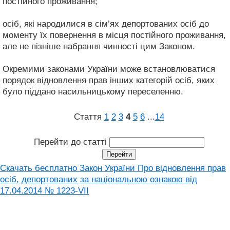
постійного проживання;
осіб, які народилися в сім’ях депортованих осіб до
моменту їх повернення в місця постійного проживання,
але не пізніше набрання чинності цим Законом.
Окремими законами України може встановлюватися
порядок відновлення прав інших категорій осіб, яких
було піддано насильницькому переселенню.
Стаття
1
2
3
4
5
6
...
14
Перейти до статті
Скачать бесплатно Закон України Про відновлення прав
осіб, депортованих за національною ознакою від
17.04.2014 № 1223-VII