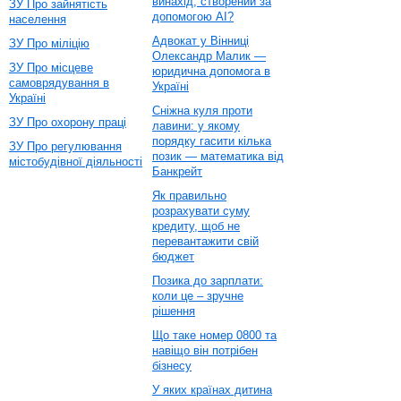
винахід, створений за
ЗУ Про зайнятість
допомогою AI?
населення
Адвокат у Вінниці
ЗУ Про міліцію
Олександр Малик —
ЗУ Про місцеве
юридична допомога в
самоврядування в
Україні
Україні
Сніжна куля проти
ЗУ Про охорону праці
лавини: у якому
порядку гасити кілька
ЗУ Про регулювання
позик — математика від
містобудівної діяльності
Банкрейт
Як правильно
розрахувати суму
кредиту, щоб не
перевантажити свій
бюджет
Позика до зарплати:
коли це – зручне
рішення
Що таке номер 0800 та
навіщо він потрібен
бізнесу
У яких країнах дитина