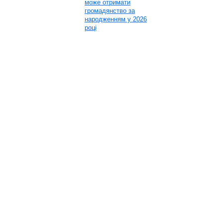
може отримати
громадянство за
народженням у 2026
році