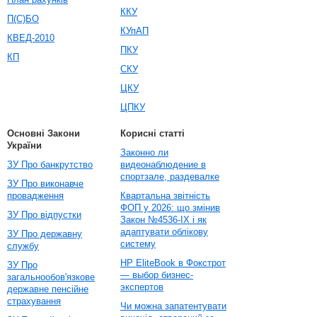
ККУ
П(С)БО
КУпАП
КВЕД-2010
ПКУ
КП
СКУ
ЦКУ
ЦПКУ
Основні Закони
Корисні статті
України
Законно ли
ЗУ Про банкрутство
видеонаблюдение в
спортзале, раздевалке
ЗУ Про виконавче
провадження
Квартальна звітність
ФОП у 2026: що змінив
ЗУ Про відпустки
Закон №4536-IX і як
адаптувати облікову
ЗУ Про державну
систему
службу
HP EliteBook в Фокстрот
ЗУ Про
— выбор бизнес-
загальнообов'язкове
экспертов
державне пенсійне
страхування
Чи можна запатентувати