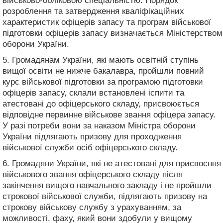
військово-обліковою спеціальністю. Порядок
розроблення та затвердження кваліфікаційних
характеристик офіцерів запасу та програм військової
підготовки офіцерів запасу визначається Міністерством
оборони України.
5. Громадянам України, які мають освітній ступінь
вищої освіти не нижче бакалавра, пройшли повний
курс військової підготовки за програмою підготовки
офіцерів запасу, склали встановлені іспити та
атестовані до офіцерського складу, присвоюється
відповідне первинне військове звання офіцера запасу.
У разі потреби вони за наказом Міністра оборони
України підлягають призову для проходження
військової служби осіб офіцерського складу.
6. Громадяни України, які не атестовані для присвоєння
військового звання офіцерського складу після
закінчення вищого навчального закладу і не пройшли
строкової військової служби, підлягають призову на
строкову військову службу з урахуванням, за
можливості, фаху, який вони здобули у вищому