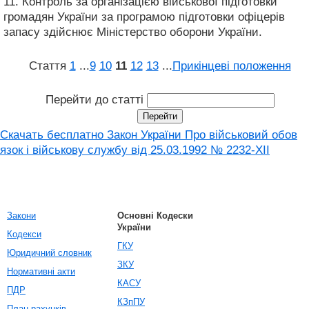
11. Контроль за організацією військової підготовки
громадян України за програмою підготовки офіцерів
запасу здійснює Міністерство оборони України.
Стаття
1
...
9
10
11
12
13
...
Прикінцеві положення
Перейти до статті
Скачать бесплатно Закон України Про військовий обов
язок і військову службу від 25.03.1992 № 2232-XII
Закони
Основні Кодески
України
Кодекси
ГКУ
Юридичний словник
ЗКУ
Нормативні акти
КАСУ
ПДР
КЗпПУ
План рахунків