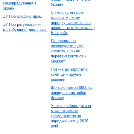
самоврядування в
Україні
Україні
Сніжна куля проти
ЗУ Про охорону праці
лавини: у якому
порядку гасити кілька
ЗУ Про регулювання
позик — математика від
містобудівної діяльності
Банкрейт
Як правильно
розрахувати суму
кредиту, щоб не
перевантажити свій
бюджет
Позика до зарплати:
коли це – зручне
рішення
Що таке номер 0800 та
навіщо він потрібен
бізнесу
У яких країнах дитина
може отримати
громадянство за
народженням у 2026
році