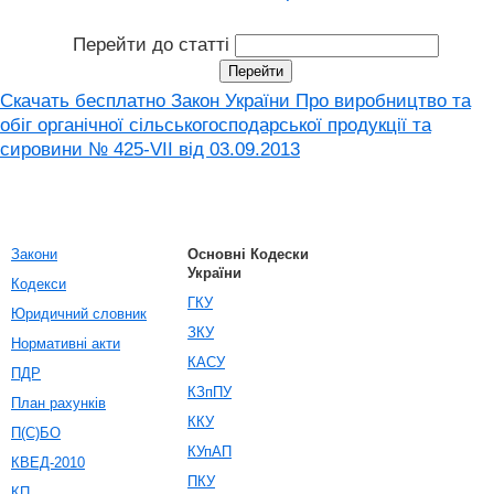
Перейти до статті
Скачать бесплатно Закон України Про виробництво та
обіг органічної сільськогосподарської продукції та
сировини № 425-VII від 03.09.2013
Закони
Основні Кодески
України
Кодекси
ГКУ
Юридичний словник
ЗКУ
Нормативні акти
КАСУ
ПДР
КЗпПУ
План рахунків
ККУ
П(С)БО
КУпАП
КВЕД-2010
ПКУ
КП