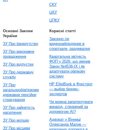
СКУ
ЦКУ
ЦПКУ
Основні Закони
Корисні статті
України
Законно ли
ЗУ Про банкрутство
видеонаблюдение в
спортзале, раздевалке
ЗУ Про виконавче
провадження
Квартальна звітність
ФОП у 2026: що змінив
ЗУ Про відпустки
Закон №4536-IX і як
адаптувати облікову
ЗУ Про державну
систему
службу
HP EliteBook в Фокстрот
ЗУ Про
— выбор бизнес-
загальнообов'язкове
экспертов
державне пенсійне
страхування
Чи можна запатентувати
винахід, створений за
ЗУ Про зайнятість
допомогою AI?
населення
Адвокат у Вінниці
ЗУ Про міліцію
Олександр Малик —
ЗУ Про місцеве
юридична допомога в