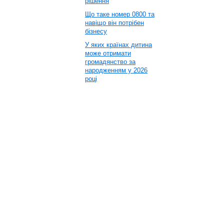
рішення
Що таке номер 0800 та
навіщо він потрібен
бізнесу
У яких країнах дитина
може отримати
громадянство за
народженням у 2026
році