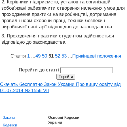
2. Керівники підприємств, установ та організацій
зобов’язані забезпечити створення належних умов для
проходження практики на виробництві, дотримання
правил і норм охорони праці, техніки безпеки і
виробничої санітарії відповідно до законодавства.
3. Проходження практики студентом здійснюється
відповідно до законодавства.
Стаття
1
...
49
50
51
52
53
...
Прикінцеві положення
Перейти до статті
Скачать бесплатно Закон України Про вищу освіту від
01.07.2014 № 1556-VII
Закони
Основні Кодески
України
Кодекси