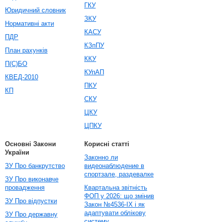
ГКУ
Юридичний словник
ЗКУ
Нормативні акти
КАСУ
ПДР
КЗпПУ
План рахунків
ККУ
П(С)БО
КУпАП
КВЕД-2010
ПКУ
КП
СКУ
ЦКУ
ЦПКУ
Основні Закони
Корисні статті
України
Законно ли
ЗУ Про банкрутство
видеонаблюдение в
спортзале, раздевалке
ЗУ Про виконавче
провадження
Квартальна звітність
ФОП у 2026: що змінив
ЗУ Про відпустки
Закон №4536-IX і як
адаптувати облікову
ЗУ Про державну
систему