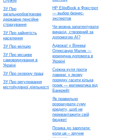
службу
HP EliteBook в Фокстрот
ЗУ Про
— выбор бизнес-
загальнообов'язкове
экспертов
державне пенсійне
страхування
Чи можна запатентувати
винахід, створений за
ЗУ Про зайнятість
допомогою AI?
населення
Адвокат у Вінниці
ЗУ Про міліцію
Олександр Малик —
ЗУ Про місцеве
юридична допомога в
самоврядування в
Україні
Україні
Сніжна куля проти
ЗУ Про охорону праці
лавини: у якому
порядку гасити кілька
ЗУ Про регулювання
позик — математика від
містобудівної діяльності
Банкрейт
Як правильно
розрахувати суму
кредиту, щоб не
перевантажити свій
бюджет
Позика до зарплати:
коли це – зручне