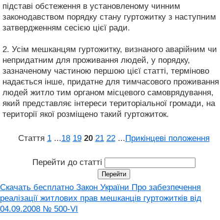
підставі обстеження в установленому чинним
законодавством порядку стану гуртожитку з наступним
затвердженням сесією цієї ради.
2. Усім мешканцям гуртожитку, визнаного аварійним чи
непридатним для проживання людей, у порядку,
зазначеному частиною першою цієї статті, терміново
надається інше, придатне для тимчасового проживання
людей житло тим органом місцевого самоврядування,
який представляє інтереси територіальної громади, на
території якої розміщено такий гуртожиток.
Стаття
1
...
18
19
20
21
22
...
Прикінцеві положення
Перейти до статті
Скачать бесплатно Закон України Про забезпечення
реалізації житлових прав мешканців гуртожитків від
04.09.2008 № 500-VI