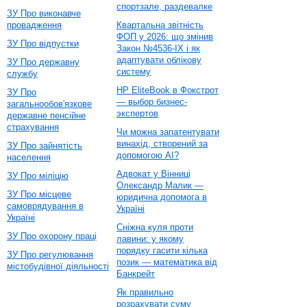
спортзале, раздевалке
ЗУ Про виконавче
провадження
Квартальна звітність
ФОП у 2026: що змінив
ЗУ Про відпустки
Закон №4536-IX і як
адаптувати облікову
ЗУ Про державну
систему
службу
HP EliteBook в Фокстрот
ЗУ Про
— выбор бизнес-
загальнообов'язкове
экспертов
державне пенсійне
страхування
Чи можна запатентувати
винахід, створений за
ЗУ Про зайнятість
допомогою AI?
населення
Адвокат у Вінниці
ЗУ Про міліцію
Олександр Малик —
ЗУ Про місцеве
юридична допомога в
самоврядування в
Україні
Україні
Сніжна куля проти
ЗУ Про охорону праці
лавини: у якому
порядку гасити кілька
ЗУ Про регулювання
позик — математика від
містобудівної діяльності
Банкрейт
Як правильно
розрахувати суму