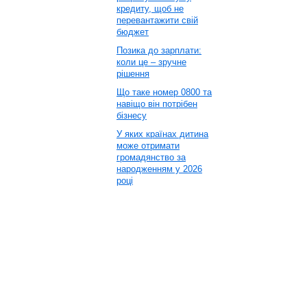
кредиту, щоб не
перевантажити свій
бюджет
Позика до зарплати:
коли це – зручне
рішення
Що таке номер 0800 та
навіщо він потрібен
бізнесу
У яких країнах дитина
може отримати
громадянство за
народженням у 2026
році