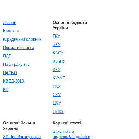
Закони
Основні Кодески
України
Кодекси
ГКУ
Юридичний словник
ЗКУ
Нормативні акти
КАСУ
ПДР
КЗпПУ
План рахунків
ККУ
П(С)БО
КУпАП
КВЕД-2010
ПКУ
КП
СКУ
ЦКУ
ЦПКУ
Основні Закони
Корисні статті
України
Законно ли
ЗУ Про банкрутство
видеонаблюдение в