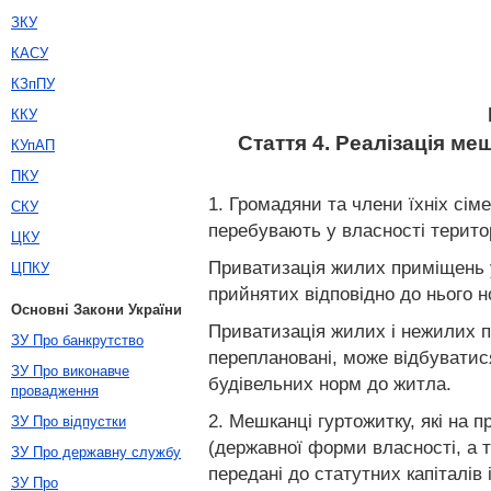
ЗКУ
КАСУ
КЗпПУ
ККУ
Стаття 4. Реалізація м
КУпАП
ПКУ
1. Громадяни та члени їхніх сі
СКУ
перебувають у власності територ
ЦКУ
Приватизація жилих приміщень 
ЦПКУ
прийнятих відповідно до нього 
Основні Закони України
Приватизація жилих і нежилих п
ЗУ Про банкрутство
переплановані, може відбуватис
ЗУ Про виконавче
будівельних норм до житла.
провадження
2. Мешканці гуртожитку, які на 
ЗУ Про відпустки
(державної форми власності, а 
ЗУ Про державну службу
передані до статутних капіталі
ЗУ Про