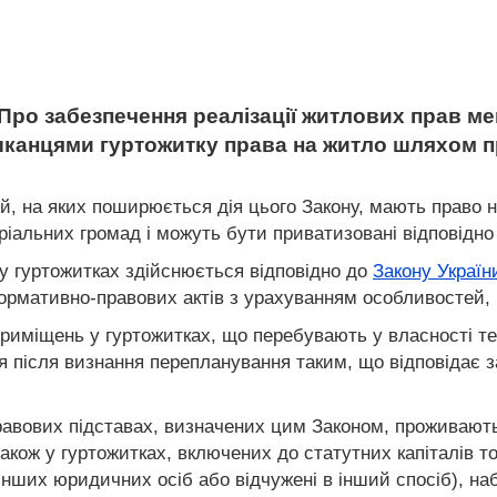
Про забезпечення реалізації житлових прав ме
ешканцями гуртожитку права на житло шляхом п
мей, на яких поширюється дія цього Закону, мають право
іальних громад і можуть бути приватизовані відповідно
у гуртожитках здійснюється відповідно до
Закону Україн
нормативно-правових актів з урахуванням особливостей,
риміщень у гуртожитках, що перебувають у власності те
я після визнання перепланування таким, що відповідає з
правових підставах, визначених цим Законом, проживають
також у гуртожитках, включених до статутних капіталів 
в інших юридичних осіб або відчужені в інший спосіб), 