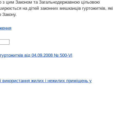
ідно з цим Законом та Загальнодержавною цільовою
ирюється на дітей законних мешканців гуртожитків, які
о Закону.
оження
уртожитків від 04.09.2008 № 500-VI
ті використання жилих і нежилих приміщень у