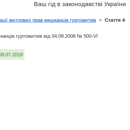
Ваш гід в законодавстві України
ації житлових прав мешканців гуртожитків
>
Стаття 4
анців гуртожитків від 04.09.2008 № 500-VI
08.07.2019