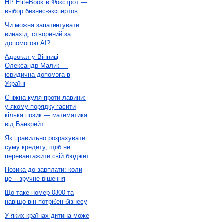
HP EliteBook в Фокстрот —
выбор бизнес-экспертов
Чи можна запатентувати
винахід, створений за
допомогою AI?
Адвокат у Вінниці
Олександр Малик —
юридична допомога в
Україні
Сніжна куля проти лавини:
у якому порядку гасити
кілька позик — математика
від Банкрейт
Як правильно розрахувати
суму кредиту, щоб не
перевантажити свій бюджет
Позика до зарплати: коли
це – зручне рішення
Що таке номер 0800 та
навіщо він потрібен бізнесу
У яких країнах дитина може