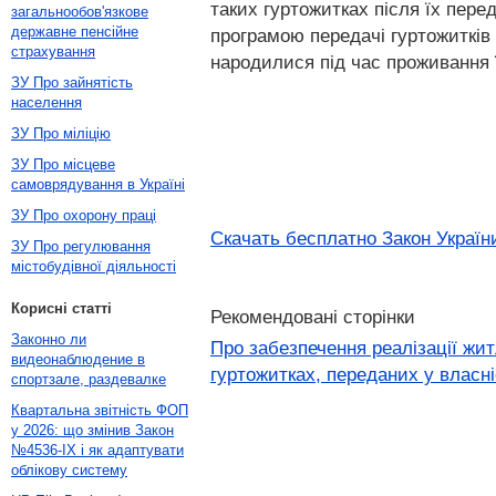
таких гуртожитках після їх пере
загальнообов'язкове
державне пенсійне
програмою передачі гуртожитків 
страхування
народилися під час проживання ї
ЗУ Про зайнятість
населення
ЗУ Про міліцію
ЗУ Про місцеве
самоврядування в Україні
ЗУ Про охорону праці
Скачать бесплатно Закон України
ЗУ Про регулювання
містобудівної діяльності
Корисні статті
Рекомендовані сторінки
Законно ли
Про забезпечення реалізації жи
видеонаблюдение в
гуртожитках, переданих у власн
спортзале, раздевалке
Квартальна звітність ФОП
у 2026: що змінив Закон
№4536-IX і як адаптувати
облікову систему