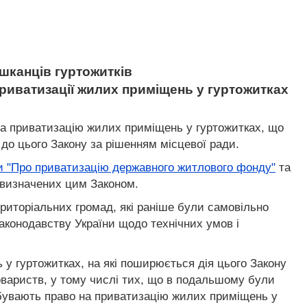
шканців гуртожитків
риватизації жилих приміщень у гуртожитках
 на приватизацію жилих приміщень у гуртожитках, що
 до цього Закону за рішенням місцевої ради.
и "Про приватизацію державного житлового фонду"
та
 визначених цим Законом.
риторіальних громад, які раніше були самовільно
аконодавству України щодо технічних умов і
 у гуртожитках, на які поширюється дія цього Закону
товариств, у тому числі тих, що в подальшому були
набувають право на приватизацію жилих приміщень у