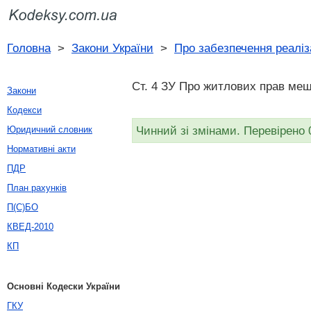
Головна
>
Закони України
>
Про забезпечення реаліз
Ст. 4 ЗУ Про житлових прав мешк
Закони
Кодекси
Чинний зі змінами. Перевірено 
Юридичний словник
Нормативні акти
ПДР
План рахунків
П(С)БО
КВЕД-2010
КП
Основні Кодески України
ГКУ