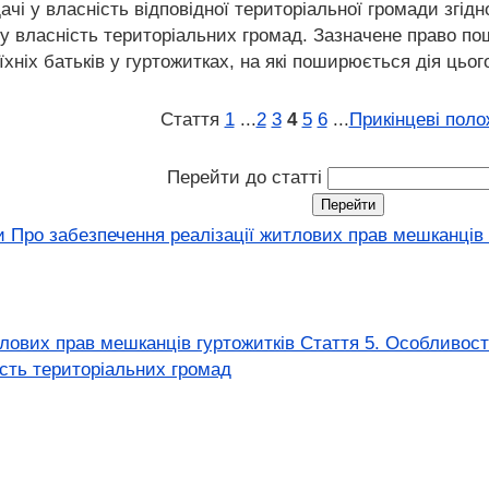
дачі у власність відповідної територіальної громади зг
у власність територіальних громад. Зазначене право пош
хніх батьків у гуртожитках, на які поширюється дія цьог
Стаття
1
...
2
3
4
5
6
...
Прикінцеві пол
Перейти до статті
 Про забезпечення реалізації житлових прав мешканців г
тлових прав мешканців гуртожитків Стаття 5. Особливос
ість територіальних громад