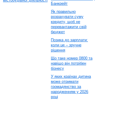
містобудівної діяльності
Банкрейт
Як правильно
розрахувати суму
кредиту, щоб не
перевантажити свій
бюджет
Позика до зарплати:
коли це – зручне
рішення
Що таке номер 0800 та
навіщо він потрібен
бізнесу
У яких країнах дитина
може отримати
громадянство за
народженням у 2026
році