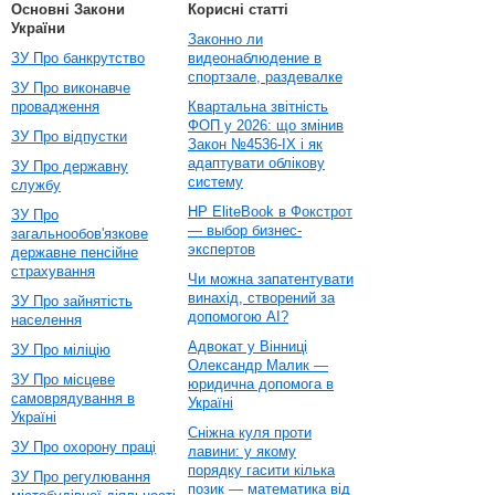
Основні Закони
Корисні статті
України
Законно ли
ЗУ Про банкрутство
видеонаблюдение в
спортзале, раздевалке
ЗУ Про виконавче
провадження
Квартальна звітність
ФОП у 2026: що змінив
ЗУ Про відпустки
Закон №4536-IX і як
адаптувати облікову
ЗУ Про державну
систему
службу
HP EliteBook в Фокстрот
ЗУ Про
— выбор бизнес-
загальнообов'язкове
экспертов
державне пенсійне
страхування
Чи можна запатентувати
винахід, створений за
ЗУ Про зайнятість
допомогою AI?
населення
Адвокат у Вінниці
ЗУ Про міліцію
Олександр Малик —
ЗУ Про місцеве
юридична допомога в
самоврядування в
Україні
Україні
Сніжна куля проти
ЗУ Про охорону праці
лавини: у якому
порядку гасити кілька
ЗУ Про регулювання
позик — математика від