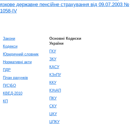
язкове державне пенсійне страхування від 09.07.2003 №
1058-IV
Закони
Основні Кодески
України
Кодекси
ГКУ
Юридичний словник
ЗКУ
Нормативні акти
КАСУ
ПДР
КЗпПУ
План рахунків
ККУ
П(С)БО
КУпАП
КВЕД-2010
ПКУ
КП
СКУ
ЦКУ
ЦПКУ