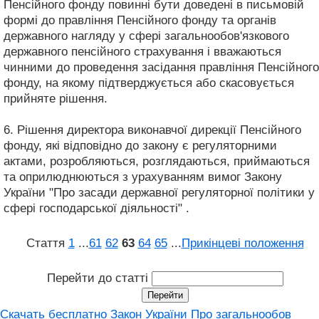
Пенсійного фонду повинні бути доведені в письмовій
формі до правління Пенсійного фонду та органів
державного нагляду у сфері загальнообов'язкового
державного пенсійного страхування і вважаються
чинними до проведення засідання правління Пенсійного
фонду, на якому підтверджується або скасовується
прийняте рішення.
6. Рішення директора виконавчої дирекції Пенсійного
фонду, які відповідно до закону є регуляторними
актами, розробляються, розглядаються, приймаються
та оприлюднюються з урахуванням вимог Закону
України "Про засади державної регуляторної політики у
сфері господарської діяльності" .
Стаття
1
...
61
62
63
64
65
...
Прикінцеві положення
Перейти до статті
Скачать бесплатно Закон України Про загальнообов