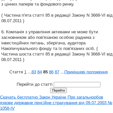
з цінних паперів та фондового ринку.
{ Частина п'ята статті 85 в редакції Закону N 3668-VI від
08.07.2011 }
6. Компанія з управління активами не може бути
засновником або пов'язаною особою радника з
інвестиційних питань, зберігача, аудитора
Накопичувального фонду та їх пов'язаних осіб. {
Частина шоста статті 85 в редакції Закону N 3668-VI від
08.07.2011 }
Стаття
1
...
83
84
85
86
87
...
Прикінцеві положення
Перейти до статті
Скачать бесплатно Закон України Про загальнообов
язкове державне пенсійне страхування від 09.07.2003 №
1058-IV