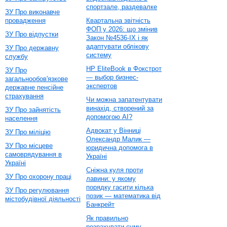
спортзале, раздевалке
ЗУ Про виконавче
провадження
Квартальна звітність
ФОП у 2026: що змінив
ЗУ Про відпустки
Закон №4536-IX і як
адаптувати облікову
ЗУ Про державну
систему
службу
HP EliteBook в Фокстрот
ЗУ Про
— выбор бизнес-
загальнообов'язкове
экспертов
державне пенсійне
страхування
Чи можна запатентувати
винахід, створений за
ЗУ Про зайнятість
допомогою AI?
населення
Адвокат у Вінниці
ЗУ Про міліцію
Олександр Малик —
ЗУ Про місцеве
юридична допомога в
самоврядування в
Україні
Україні
Сніжна куля проти
ЗУ Про охорону праці
лавини: у якому
порядку гасити кілька
ЗУ Про регулювання
позик — математика від
містобудівної діяльності
Банкрейт
Як правильно
розрахувати суму