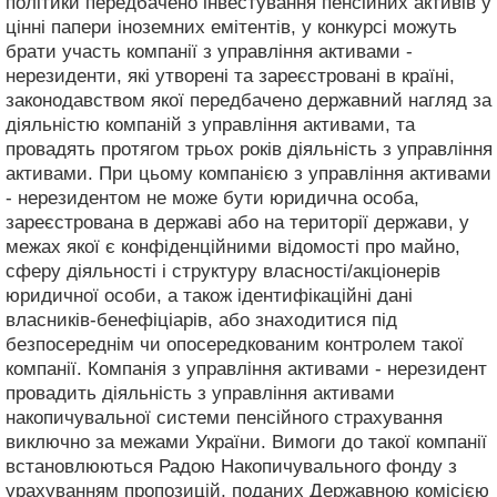
політики передбачено інвестування пенсійних активів у
цінні папери іноземних емітентів, у конкурсі можуть
брати участь компанії з управління активами -
нерезиденти, які утворені та зареєстровані в країні,
законодавством якої передбачено державний нагляд за
діяльністю компаній з управління активами, та
провадять протягом трьох років діяльність з управління
активами. При цьому компанією з управління активами
- нерезидентом не може бути юридична особа,
зареєстрована в державі або на території держави, у
межах якої є конфіденційними відомості про майно,
сферу діяльності і структуру власності/акціонерів
юридичної особи, а також ідентифікаційні дані
власників-бенефіціарів, або знаходитися під
безпосереднім чи опосередкованим контролем такої
компанії. Компанія з управління активами - нерезидент
провадить діяльність з управління активами
накопичувальної системи пенсійного страхування
виключно за межами України. Вимоги до такої компанії
встановлюються Радою Накопичувального фонду з
урахуванням пропозицій, поданих Державною комісією