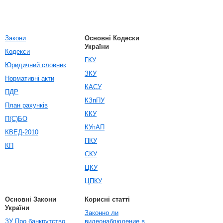
Закони
Основні Кодески
України
Кодекси
ГКУ
Юридичний словник
ЗКУ
Нормативні акти
КАСУ
ПДР
КЗпПУ
План рахунків
ККУ
П(С)БО
КУпАП
КВЕД-2010
ПКУ
КП
СКУ
ЦКУ
ЦПКУ
Основні Закони
Корисні статті
України
Законно ли
ЗУ Про банкрутство
видеонаблюдение в