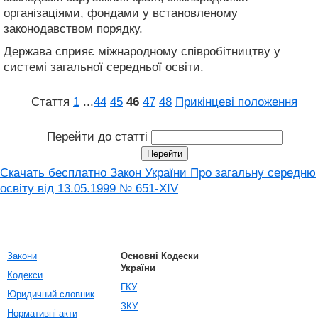
організаціями, фондами у встановленому
законодавством порядку.
Держава сприяє міжнародному співробітництву у
системі загальної середньої освіти.
Стаття
1
...
44
45
46
47
48
Прикінцеві положення
Перейти до статті
Скачать бесплатно Закон України Про загальну середню
освіту від 13.05.1999 № 651-XIV
Закони
Основні Кодески
України
Кодекси
ГКУ
Юридичний словник
ЗКУ
Нормативні акти