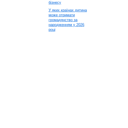
бізнесу
У яких країнах дитина
може отримати
громадянство за
народженням у 2026
році