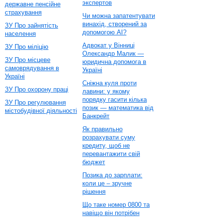
экспертов
державне пенсійне
страхування
Чи можна запатентувати
винахід, створений за
ЗУ Про зайнятість
допомогою AI?
населення
Адвокат у Вінниці
ЗУ Про міліцію
Олександр Малик —
ЗУ Про місцеве
юридична допомога в
самоврядування в
Україні
Україні
Сніжна куля проти
ЗУ Про охорону праці
лавини: у якому
порядку гасити кілька
ЗУ Про регулювання
позик — математика від
містобудівної діяльності
Банкрейт
Як правильно
розрахувати суму
кредиту, щоб не
перевантажити свій
бюджет
Позика до зарплати:
коли це – зручне
рішення
Що таке номер 0800 та
навіщо він потрібен