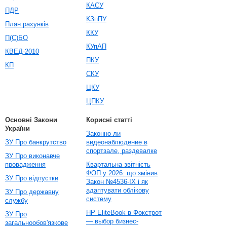
КАСУ
ПДР
КЗпПУ
План рахунків
ККУ
П(С)БО
КУпАП
КВЕД-2010
ПКУ
КП
СКУ
ЦКУ
ЦПКУ
Основні Закони
Корисні статті
України
Законно ли
ЗУ Про банкрутство
видеонаблюдение в
спортзале, раздевалке
ЗУ Про виконавче
провадження
Квартальна звітність
ФОП у 2026: що змінив
ЗУ Про відпустки
Закон №4536-IX і як
адаптувати облікову
ЗУ Про державну
систему
службу
HP EliteBook в Фокстрот
ЗУ Про
— выбор бизнес-
загальнообов'язкове