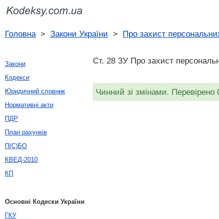
Головна
>
Закони України
>
Про захист персональни
Ст. 28 ЗУ Про захист персональ
Закони
Кодекси
Чинний зі змінами. Перевірено 
Юридичний словник
Нормативні акти
ПДР
План рахунків
П(С)БО
КВЕД-2010
КП
Основні Кодески України
ГКУ