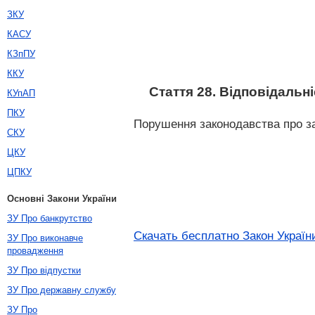
ЗКУ
КАСУ
КЗпПУ
ККУ
Стаття 28. Відповідаль
КУпАП
ПКУ
Порушення законодавства про за
СКУ
ЦКУ
ЦПКУ
Основні Закони України
ЗУ Про банкрутство
Скачать бесплатно Закон Україн
ЗУ Про виконавче
провадження
ЗУ Про відпустки
ЗУ Про державну службу
ЗУ Про