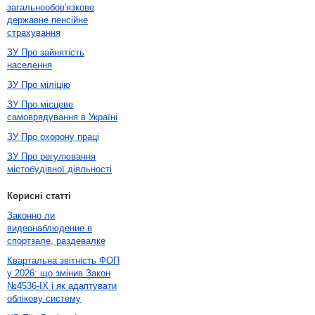
загальнообов'язкове
державне пенсійне
страхування
ЗУ Про зайнятість
населення
ЗУ Про міліцію
ЗУ Про місцеве
самоврядування в Україні
ЗУ Про охорону праці
ЗУ Про регулювання
містобудівної діяльності
Корисні статті
Законно ли
видеонаблюдение в
спортзале, раздевалке
Квартальна звітність ФОП
у 2026: що змінив Закон
№4536-IX і як адаптувати
облікову систему