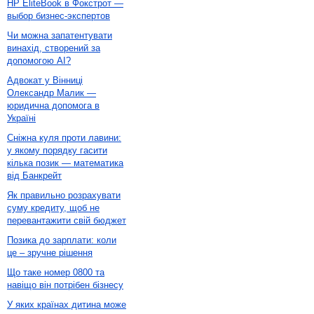
HP EliteBook в Фокстрот —
выбор бизнес-экспертов
Чи можна запатентувати
винахід, створений за
допомогою AI?
Адвокат у Вінниці
Олександр Малик —
юридична допомога в
Україні
Сніжна куля проти лавини:
у якому порядку гасити
кілька позик — математика
від Банкрейт
Як правильно розрахувати
суму кредиту, щоб не
перевантажити свій бюджет
Позика до зарплати: коли
це – зручне рішення
Що таке номер 0800 та
навіщо він потрібен бізнесу
У яких країнах дитина може