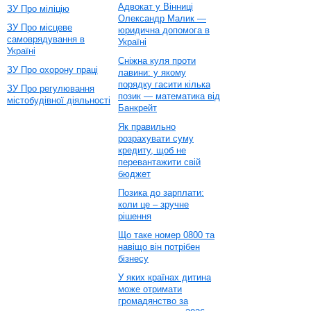
Адвокат у Вінниці
ЗУ Про міліцію
Олександр Малик —
ЗУ Про місцеве
юридична допомога в
самоврядування в
Україні
Україні
Сніжна куля проти
ЗУ Про охорону праці
лавини: у якому
порядку гасити кілька
ЗУ Про регулювання
позик — математика від
містобудівної діяльності
Банкрейт
Як правильно
розрахувати суму
кредиту, щоб не
перевантажити свій
бюджет
Позика до зарплати:
коли це – зручне
рішення
Що таке номер 0800 та
навіщо він потрібен
бізнесу
У яких країнах дитина
може отримати
громадянство за