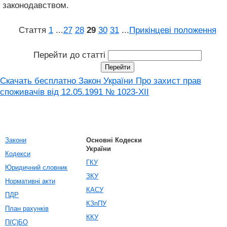
законодавством.
Стаття
1
...
27
28
29
30
31
...
Прикінцеві положення
Перейти до статті
Скачать бесплатно Закон України Про захист прав
споживачів вiд 12.05.1991 № 1023-XII
Закони
Основні Кодески
України
Кодекси
ГКУ
Юридичний словник
ЗКУ
Нормативні акти
КАСУ
ПДР
КЗпПУ
План рахунків
ККУ
П(С)БО