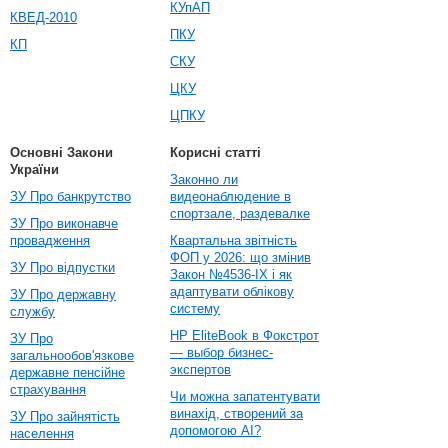
КУпАП
КВЕД-2010
ПКУ
КП
СКУ
ЦКУ
ЦПКУ
Основні Закони
Корисні статті
України
Законно ли
ЗУ Про банкрутство
видеонаблюдение в
спортзале, раздевалке
ЗУ Про виконавче
провадження
Квартальна звітність
ФОП у 2026: що змінив
ЗУ Про відпустки
Закон №4536-IX і як
адаптувати облікову
ЗУ Про державну
систему
службу
HP EliteBook в Фокстрот
ЗУ Про
— выбор бизнес-
загальнообов'язкове
экспертов
державне пенсійне
страхування
Чи можна запатентувати
винахід, створений за
ЗУ Про зайнятість
допомогою AI?
населення