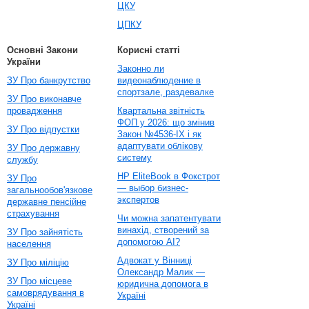
ЦКУ
ЦПКУ
Основні Закони
Корисні статті
України
Законно ли
ЗУ Про банкрутство
видеонаблюдение в
спортзале, раздевалке
ЗУ Про виконавче
провадження
Квартальна звітність
ФОП у 2026: що змінив
ЗУ Про відпустки
Закон №4536-IX і як
адаптувати облікову
ЗУ Про державну
систему
службу
HP EliteBook в Фокстрот
ЗУ Про
— выбор бизнес-
загальнообов'язкове
экспертов
державне пенсійне
страхування
Чи можна запатентувати
винахід, створений за
ЗУ Про зайнятість
допомогою AI?
населення
Адвокат у Вінниці
ЗУ Про міліцію
Олександр Малик —
ЗУ Про місцеве
юридична допомога в
самоврядування в
Україні
Україні