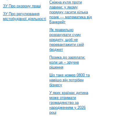
Сніжна куля проти
ЗУ Про охорону праці
лавини: у якому
порядку гасити кілька
ЗУ Про регулювання
позик — математика від
містобудівної діяльності
Банкрейт
Як правильно
розрахувати суму
кредиту, щоб не
перевантажити свій
бюджет
Позика до зарплати:
коли це – зручне
рішення
Що таке номер 0800 та
навіщо він потрібен
бізнесу
У яких країнах дитина
може отримати
громадянство за
народженням у 2026
році