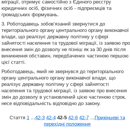
міграції, отримує самостійно з Єдиного реєстру
юридичних осіб, фізичних осіб - підприємців та
громадських формувань.
3. Роботодавець зобов’язаний звернутися до
територіального органу центрального органу виконавчої
влади, що реалізує державну політику у сфері
зайнятості населення та трудової міграції, із заявою про
внесення змін до дозволу не пізніш як за 30 днів після
виникнення обставин, передбачених частиною першою
цієї статті.
Роботодавець, який не звернувся до територіального
органу центрального органу виконавчої влади, що
реалізує державну політику у сфері зайнятості
населення та трудової міграції, із заявою про внесення
змін до дозволу в установлений цією частиною строк,
несе відповідальність відповідно до закону.
Стаття
1
...
42‑3
42‑4
42‑5
42‑6
42‑7
...
Прикінцеві та
перехідні положення