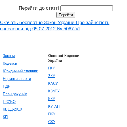
Перейти до статті
Скачать бесплатно Закон України Про зайнятість
населення від 05.07.2012 № 5067-VI
Закони
Основні Кодески
України
Кодекси
ГКУ
Юридичний словник
ЗКУ
Нормативні акти
КАСУ
ПДР
КЗпПУ
План рахунків
ККУ
П(С)БО
КУпАП
КВЕД-2010
ПКУ
КП
СКУ