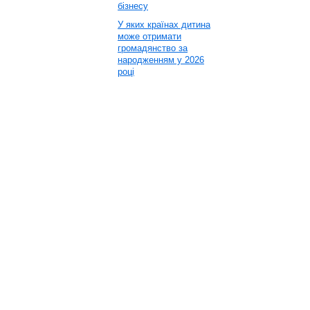
бізнесу
У яких країнах дитина
може отримати
громадянство за
народженням у 2026
році