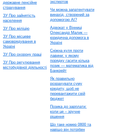
экспертов
державне пенсійне
страхування
Чи можна запатентувати
винахід, створений за
ЗУ Про зайнятість
допомогою AI?
населення
Адвокат у Вінниці
ЗУ Про міліцію
Олександр Малик —
ЗУ Про місцеве
юридична допомога в
самоврядування в
Україні
Україні
Сніжна куля проти
ЗУ Про охорону праці
лавини: у якому
порядку гасити кілька
ЗУ Про регулювання
позик — математика від
містобудівної діяльності
Банкрейт
Як правильно
розрахувати суму
кредиту, щоб не
перевантажити свій
бюджет
Позика до зарплати:
коли це – зручне
рішення
Що таке номер 0800 та
навіщо він потрібен