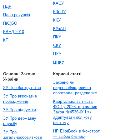
КАСУ
ПДР
КЗпПУ
План рахунків
ККУ
П(С)БО
КУпАП
КВЕД-2010
ПКУ
КП
СКУ
ЦКУ
ЦПКУ
Основні Закони
Корисні статті
України
Законно ли
ЗУ Про банкрутство
видеонаблюдение в
спортзале, раздевалке
ЗУ Про виконавче
провадження
Квартальна звітність
ФОП у 2026: що змінив
ЗУ Про відпустки
Закон №4536-IX і як
адаптувати облікову
ЗУ Про державну
систему
службу
HP EliteBook в Фокстрот
ЗУ Про
— выбор бизнес-
загальнообов'язкове