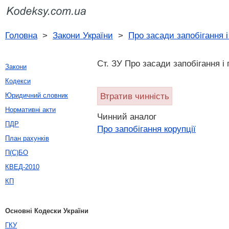
Головна
>
Закони України
>
Про засади запобігання і
Ст. ЗУ Про засади запобігання і 
Закони
Кодекси
Втратив чинність
Юридичний словник
Нормативні акти
Чинний аналог
ПДР
Про запобігання корупції
План рахунків
П(С)БО
КВЕД-2010
КП
Основні Кодески України
ГКУ