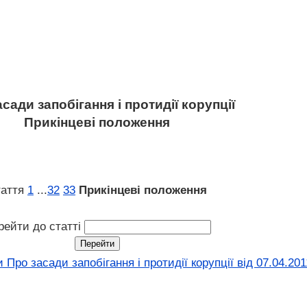
сади запобігання і протидії корупції
Прикінцеві положення
таття
1
...
32
33
Прикінцеві положення
рейти до статті
 Про засади запобігання і протидії корупції від 07.04.20