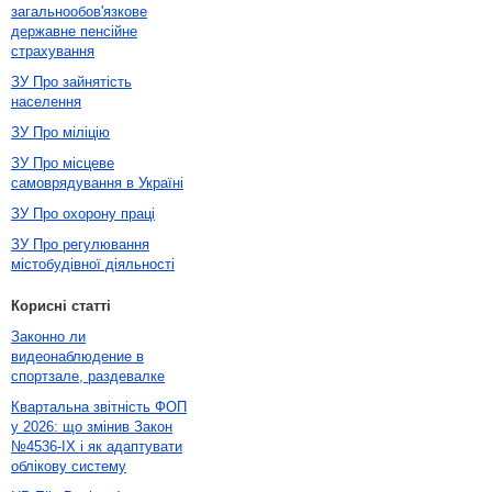
загальнообов'язкове
державне пенсійне
страхування
ЗУ Про зайнятість
населення
ЗУ Про міліцію
ЗУ Про місцеве
самоврядування в Україні
ЗУ Про охорону праці
ЗУ Про регулювання
містобудівної діяльності
Корисні статті
Законно ли
видеонаблюдение в
спортзале, раздевалке
Квартальна звітність ФОП
у 2026: що змінив Закон
№4536-IX і як адаптувати
облікову систему