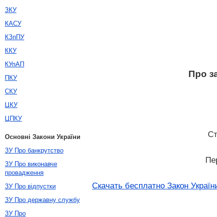
ЗКУ
КАСУ
КЗпПУ
ККУ
КУпАП
Про за
ПКУ
СКУ
ЦКУ
ЦПКУ
С
Основні Закони України
ЗУ Про банкрутство
Пе
ЗУ Про виконавче
провадження
Скачать бесплатно Закон України
ЗУ Про відпустки
ЗУ Про державну службу
ЗУ Про