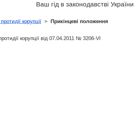
Ваш гід в законодавстві України
 протидії корупції
>
Прикінцеві положення
протидії корупції від 07.04.2011 № 3206-VI