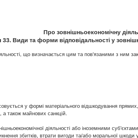
Про зовнішньоекономічну діяль
я 33. Види та форми відповідальності у зовніш
іяльності, що визначається цим та пов'язаними з ним за
совується у формі матеріального відшкодування прямих, 
 а також майнових санкцій.
ішньоекономічної діяльності або іноземними суб'єктами 
икнення збитків, втрати вигоди та/або моральної шкоди у