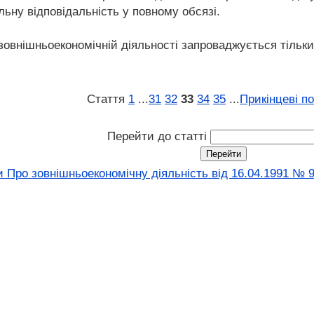
ьну відповідальність у повному обсязі.
 зовнішньоекономічній діяльності запроваджується тільк
Стаття
1
...
31
32
33
34
35
...
Прикінцеві п
Перейти до статті
 Про зовнішньоекономічну діяльність від 16.04.1991 № 9