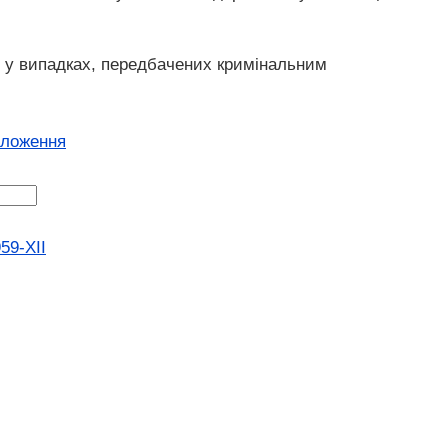
и у випадках, передбачених кримінальним
оложення
59-XII