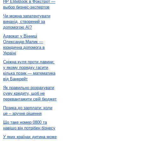
HP EliteBook в Фокстрот —
выбор бизнес-экспертов
Чи можна запатентувати
винахід, створений за
допомогою AI?
Адвокат у Вінниці
Олександр Малик —
юридична допомога в
Україні
Сніжна куля проти лавини:
у якому порядку гасити
кілька позик — математика
від Банкрейт
Як правильно розрахувати
суму кредиту, щоб не
перевантажити свій бюджет
Позика до зарплати: коли
це – зручне рішення
Що таке номер 0800 та
навіщо він потрібен бізнесу
У яких країнах дитина може