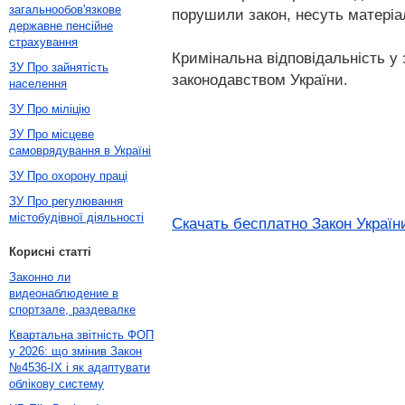
загальнообов'язкове
порушили закон, несуть матеріал
державне пенсійне
страхування
Кримінальна відповідальність у
ЗУ Про зайнятість
законодавством України.
населення
ЗУ Про міліцію
ЗУ Про місцеве
самоврядування в Україні
ЗУ Про охорону праці
ЗУ Про регулювання
містобудівної діяльності
Скачать бесплатно Закон України
Корисні статті
Законно ли
видеонаблюдение в
спортзале, раздевалке
Квартальна звітність ФОП
у 2026: що змінив Закон
№4536-IX і як адаптувати
облікову систему