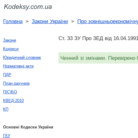
Головна
>
Закони України
>
Про зовнішньоекономічну
Ст. 33 ЗУ Про ЗЕД від 16.04.199
Закони
Кодекси
Чинний зі змінами. Перевірено 
Юридичний словник
Нормативні акти
ПДР
План рахунків
П(С)БО
КВЕД-2010
КП
Основні Кодески України
ГКУ