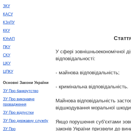
ЗКУ
КАСУ
КЗпПУ
ККУ
Статт
КУпАП
ПКУ
У сфері зовнішньоекономічної д
СКУ
відповідальності:
ЦКУ
ЦПКУ
- майнова відповідальність;
Основні Закони України
- кримінальна відповідальність.
ЗУ Про банкрутство
ЗУ Про виконавче
Майнова відповідальність засто
провадження
відшкодування моральної шкоди,
ЗУ Про відпустки
ЗУ Про державну службу
Якщо порушення суб'єктами зовн
законів України призвели до вин
ЗУ Про