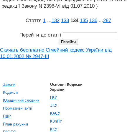
редакції Закону N 2398-VI від 01.07.2010 }
Стаття
1
...
132
133
134
135
136
...
287
Перейти до статті
Скачать бесплатно Сімейний кодекс України від
10.01.2002 № 2947-III
Закони
Основні Кодески
України
Кодекси
ГКУ
Юридичний словник
ЗКУ
Нормативні акти
КАСУ
ПДР
КЗпПУ
План рахунків
ККУ