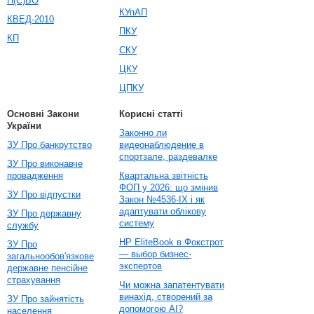
П(С)БО
КУпАП
КВЕД-2010
ПКУ
КП
СКУ
ЦКУ
ЦПКУ
Основні Закони
Корисні статті
України
Законно ли
ЗУ Про банкрутство
видеонаблюдение в
спортзале, раздевалке
ЗУ Про виконавче
провадження
Квартальна звітність
ФОП у 2026: що змінив
ЗУ Про відпустки
Закон №4536-IX і як
адаптувати облікову
ЗУ Про державну
систему
службу
HP EliteBook в Фокстрот
ЗУ Про
— выбор бизнес-
загальнообов'язкове
экспертов
державне пенсійне
страхування
Чи можна запатентувати
винахід, створений за
ЗУ Про зайнятість
допомогою AI?
населення