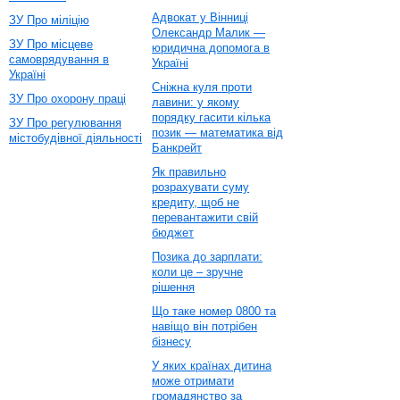
Адвокат у Вінниці
ЗУ Про міліцію
Олександр Малик —
ЗУ Про місцеве
юридична допомога в
самоврядування в
Україні
Україні
Сніжна куля проти
ЗУ Про охорону праці
лавини: у якому
порядку гасити кілька
ЗУ Про регулювання
позик — математика від
містобудівної діяльності
Банкрейт
Як правильно
розрахувати суму
кредиту, щоб не
перевантажити свій
бюджет
Позика до зарплати:
коли це – зручне
рішення
Що таке номер 0800 та
навіщо він потрібен
бізнесу
У яких країнах дитина
може отримати
громадянство за