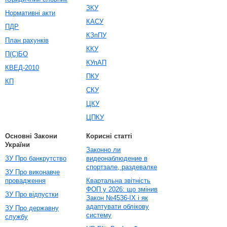
ЗКУ
Нормативні акти
КАСУ
ПДР
КЗпПУ
План рахунків
ККУ
П(С)БО
КУпАП
КВЕД-2010
ПКУ
КП
СКУ
ЦКУ
ЦПКУ
Основні Закони
Корисні статті
України
Законно ли
ЗУ Про банкрутство
видеонаблюдение в
спортзале, раздевалке
ЗУ Про виконавче
провадження
Квартальна звітність
ФОП у 2026: що змінив
ЗУ Про відпустки
Закон №4536-IX і як
адаптувати облікову
ЗУ Про державну
систему
службу