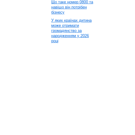
Що таке номер 0800 та
навіщо він потрібен
бізнесу
У яких країнах дитина
може отримати
громадянство за
народженням у 2026
році