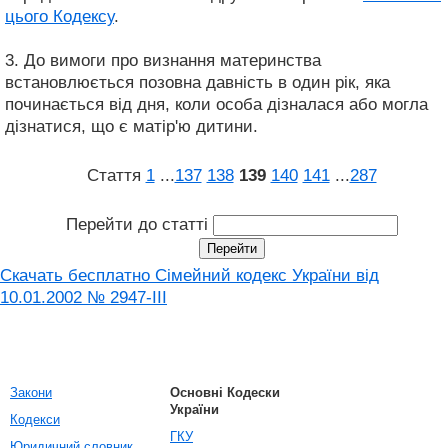
цього Кодексу
.
3. До вимоги про визнання материнства
встановлюється позовна давність в один рік, яка
починається від дня, коли особа дізналася або могла
дізнатися, що є матір'ю дитини.
Стаття
1
...
137
138
139
140
141
...
287
Перейти до статті
Скачать бесплатно Сімейний кодекс України від
10.01.2002 № 2947-III
Закони
Основні Кодески
України
Кодекси
ГКУ
Юридичний словник