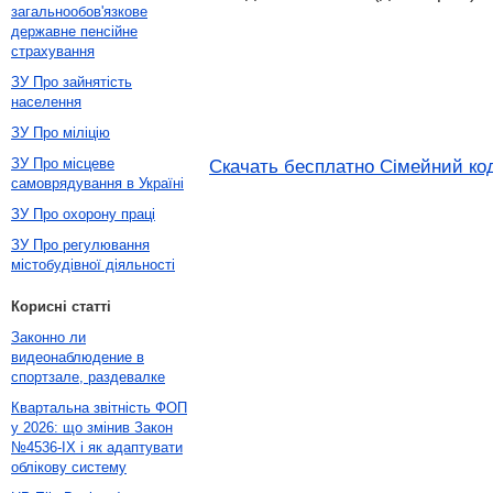
загальнообов'язкове
державне пенсійне
страхування
ЗУ Про зайнятість
населення
ЗУ Про міліцію
ЗУ Про місцеве
Скачать бесплатно Сімейний коде
самоврядування в Україні
ЗУ Про охорону праці
ЗУ Про регулювання
містобудівної діяльності
Корисні статті
Законно ли
видеонаблюдение в
спортзале, раздевалке
Квартальна звітність ФОП
у 2026: що змінив Закон
№4536-IX і як адаптувати
облікову систему