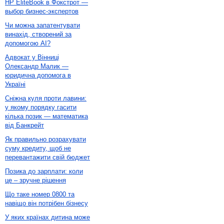
HP EliteBook в Фокстрот —
выбор бизнес-экспертов
Чи можна запатентувати
винахід, створений за
допомогою AI?
Адвокат у Вінниці
Олександр Малик —
юридична допомога в
Україні
Сніжна куля проти лавини:
у якому порядку гасити
кілька позик — математика
від Банкрейт
Як правильно розрахувати
суму кредиту, щоб не
перевантажити свій бюджет
Позика до зарплати: коли
це – зручне рішення
Що таке номер 0800 та
навіщо він потрібен бізнесу
У яких країнах дитина може