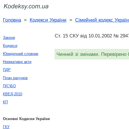
Головна
>
Кодекси України
>
Сімейний кодекс Украї
Ст. 15 СКУ від 10.01.2002 № 2947
Закони
Кодекси
Чинний зі змінами. Перевірено 
Юридичний словник
Нормативні акти
ПДР
План рахунків
П(С)БО
КВЕД-2010
КП
Основні Кодески України
ГКУ