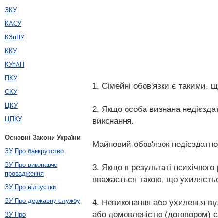
ЗКУ
КАСУ
КЗпПУ
ККУ
КУпАП
ПКУ
1. Сімейні обов'язки є такими, щ
СКУ
ЦКУ
2. Якщо особа визнана недієздат
ЦПКУ
виконання.
Основні Закони України
Майновий обов'язок недієздатної
ЗУ Про банкрутство
ЗУ Про виконавче
3. Якщо в результаті психічного
провадження
вважається такою, що ухиляєтьс
ЗУ Про відпустки
ЗУ Про державну службу
4. Невиконання або ухилення ві
або домовленістю (договором) с
ЗУ Про