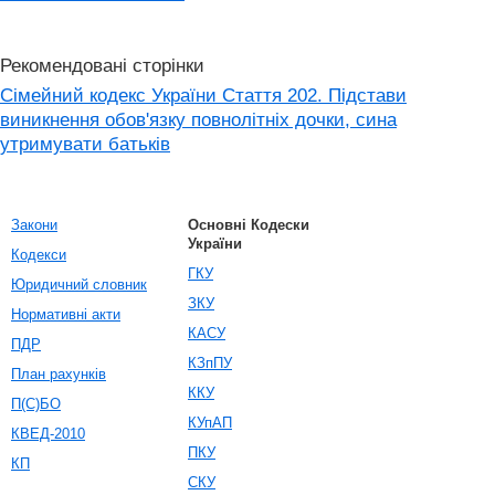
Рекомендовані сторінки
Сімейний кодекс України Стаття 202. Підстави
виникнення обов'язку повнолітніх дочки, сина
утримувати батьків
Закони
Основні Кодески
України
Кодекси
ГКУ
Юридичний словник
ЗКУ
Нормативні акти
КАСУ
ПДР
КЗпПУ
План рахунків
ККУ
П(С)БО
КУпАП
КВЕД-2010
ПКУ
КП
СКУ