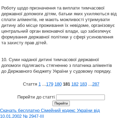
Роботу щодо призначення та виплати тимчасової
державної допомоги дітям, батьки яких ухиляються від
сплати аліментів, не мають можливості утримувати
дитину або місце проживання їх невідоме, організовує
центральний орган виконавчої влади, що забезпечує
формування державної політики у сфері усиновлення
та захисту прав дітей.
10. Суми наданої дитині тимчасової державної
допомоги підлягають стягненню з платника аліментів
до Державного бюджету України у судовому порядку.
Стаття
1
...
179
180
181
182
183
...
287
Перейти до статті
Скачать бесплатно Сімейний кодекс України від
10.01.2002 № 2947-III