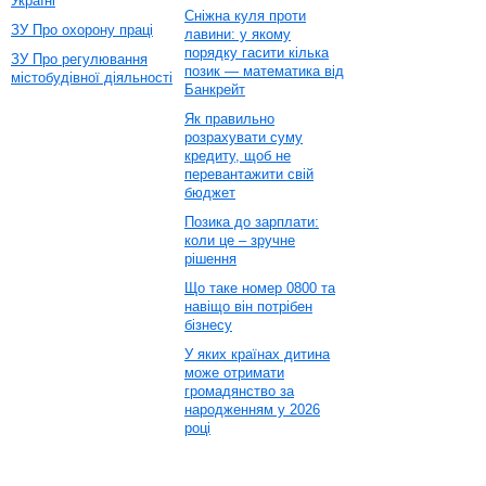
Україні
Сніжна куля проти
ЗУ Про охорону праці
лавини: у якому
порядку гасити кілька
ЗУ Про регулювання
позик — математика від
містобудівної діяльності
Банкрейт
Як правильно
розрахувати суму
кредиту, щоб не
перевантажити свій
бюджет
Позика до зарплати:
коли це – зручне
рішення
Що таке номер 0800 та
навіщо він потрібен
бізнесу
У яких країнах дитина
може отримати
громадянство за
народженням у 2026
році