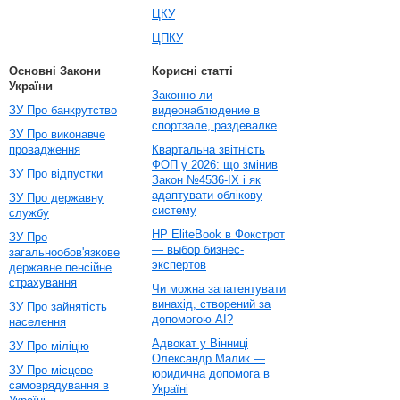
ЦКУ
ЦПКУ
Основні Закони
Корисні статті
України
Законно ли
ЗУ Про банкрутство
видеонаблюдение в
спортзале, раздевалке
ЗУ Про виконавче
провадження
Квартальна звітність
ФОП у 2026: що змінив
ЗУ Про відпустки
Закон №4536-IX і як
адаптувати облікову
ЗУ Про державну
систему
службу
HP EliteBook в Фокстрот
ЗУ Про
— выбор бизнес-
загальнообов'язкове
экспертов
державне пенсійне
страхування
Чи можна запатентувати
винахід, створений за
ЗУ Про зайнятість
допомогою AI?
населення
Адвокат у Вінниці
ЗУ Про міліцію
Олександр Малик —
ЗУ Про місцеве
юридична допомога в
самоврядування в
Україні