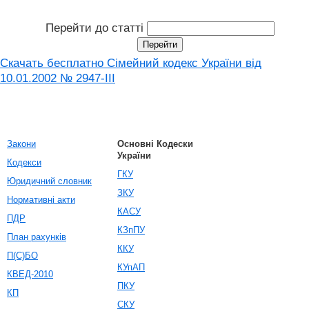
Перейти до статті
Скачать бесплатно Сімейний кодекс України від
10.01.2002 № 2947-III
Закони
Основні Кодески
України
Кодекси
ГКУ
Юридичний словник
ЗКУ
Нормативні акти
КАСУ
ПДР
КЗпПУ
План рахунків
ККУ
П(С)БО
КУпАП
КВЕД-2010
ПКУ
КП
СКУ