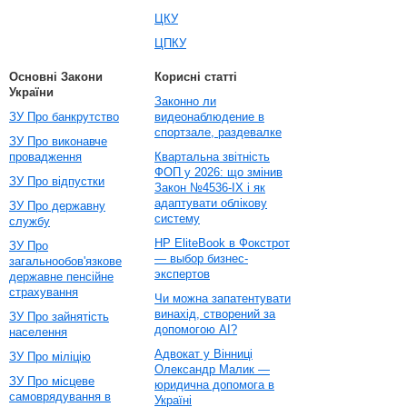
ЦКУ
ЦПКУ
Основні Закони
Корисні статті
України
Законно ли
ЗУ Про банкрутство
видеонаблюдение в
спортзале, раздевалке
ЗУ Про виконавче
провадження
Квартальна звітність
ФОП у 2026: що змінив
ЗУ Про відпустки
Закон №4536-IX і як
адаптувати облікову
ЗУ Про державну
систему
службу
HP EliteBook в Фокстрот
ЗУ Про
— выбор бизнес-
загальнообов'язкове
экспертов
державне пенсійне
страхування
Чи можна запатентувати
винахід, створений за
ЗУ Про зайнятість
допомогою AI?
населення
Адвокат у Вінниці
ЗУ Про міліцію
Олександр Малик —
ЗУ Про місцеве
юридична допомога в
самоврядування в
Україні