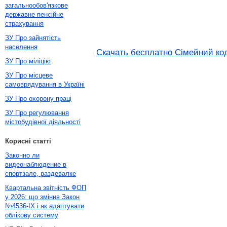
загальнообов'язкове
державне пенсійне
страхування
ЗУ Про зайнятість
населення
Скачать бесплатно Сімейний коде
ЗУ Про міліцію
ЗУ Про місцеве
самоврядування в Україні
ЗУ Про охорону праці
ЗУ Про регулювання
містобудівної діяльності
Корисні статті
Законно ли
видеонаблюдение в
спортзале, раздевалке
Квартальна звітність ФОП
у 2026: що змінив Закон
№4536-IX і як адаптувати
облікову систему