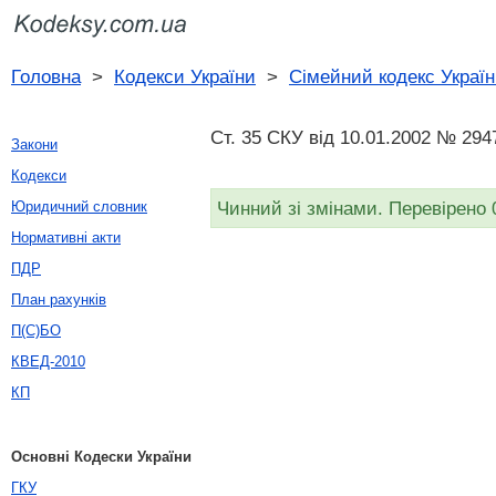
Головна
>
Кодекси України
>
Сімейний кодекс Украї
Ст. 35 СКУ від 10.01.2002 № 2947
Закони
Кодекси
Чинний зі змінами. Перевірено 
Юридичний словник
Нормативні акти
ПДР
План рахунків
П(С)БО
КВЕД-2010
КП
Основні Кодески України
ГКУ