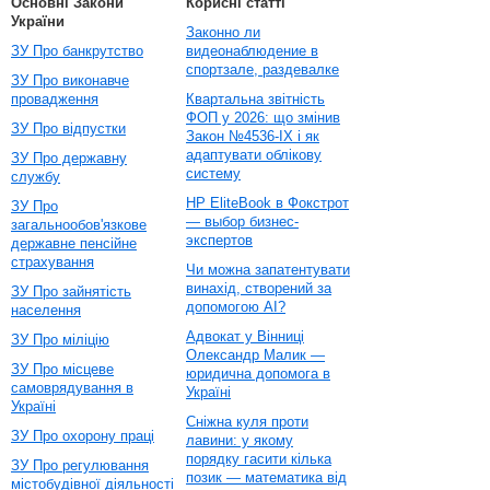
Основні Закони
Корисні статті
України
Законно ли
ЗУ Про банкрутство
видеонаблюдение в
спортзале, раздевалке
ЗУ Про виконавче
провадження
Квартальна звітність
ФОП у 2026: що змінив
ЗУ Про відпустки
Закон №4536-IX і як
адаптувати облікову
ЗУ Про державну
систему
службу
HP EliteBook в Фокстрот
ЗУ Про
— выбор бизнес-
загальнообов'язкове
экспертов
державне пенсійне
страхування
Чи можна запатентувати
винахід, створений за
ЗУ Про зайнятість
допомогою AI?
населення
Адвокат у Вінниці
ЗУ Про міліцію
Олександр Малик —
ЗУ Про місцеве
юридична допомога в
самоврядування в
Україні
Україні
Сніжна куля проти
ЗУ Про охорону праці
лавини: у якому
порядку гасити кілька
ЗУ Про регулювання
позик — математика від
містобудівної діяльності