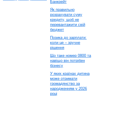
Банкрейт
Як правильно
розрахувати суму
кредиту, щоб не
перевантажити свій
бюджет
Позика до зарплати:
коли це – зручне
рішення
Що таке номер 0800 та
навіщо він потрібен
бізнесу
У яких країнах дитина
може отримати
громадянство за
народженням у 2026
році