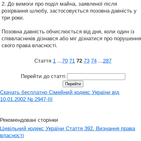
2. До вимоги про поділ майна, заявленої після
розірвання шлюбу, застосовується позовна давність у
три роки.
Позовна давність обчислюється від дня, коли один із
співвласників дізнався або міг дізнатися про порушення
свого права власності.
Стаття
1
...
70
71
72
73
74
...
287
Перейти до статті
Скачать бесплатно Сімейний кодекс України від
10.01.2002 № 2947-III
Рекомендовані сторінки
Цивільний кодекс України Стаття 392. Визнання права
власності