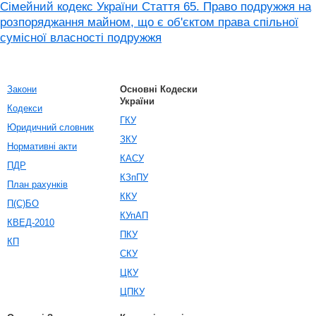
Сімейний кодекс України Стаття 65. Право подружжя на
розпоряджання майном, що є об'єктом права спільної
сумісної власності подружжя
Закони
Основні Кодески
України
Кодекси
ГКУ
Юридичний словник
ЗКУ
Нормативні акти
КАСУ
ПДР
КЗпПУ
План рахунків
ККУ
П(С)БО
КУпАП
КВЕД-2010
ПКУ
КП
СКУ
ЦКУ
ЦПКУ