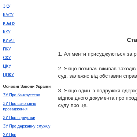
ЗКУ
КАСУ
КЗпПУ
ККУ
Ста
КУпАП
ПКУ
1. Аліменти присуджуються за р
СКУ
ЦКУ
2. Якщо позивач вживав заходів 
ЦПКУ
суд, залежно від обставин справ
Основні Закони України
3. Якщо один із подружжя одержує
ЗУ Про банкрутство
відповідного документа про прод
ЗУ Про виконавче
суду про це.
провадження
ЗУ Про відпустки
ЗУ Про державну службу
ЗУ Про