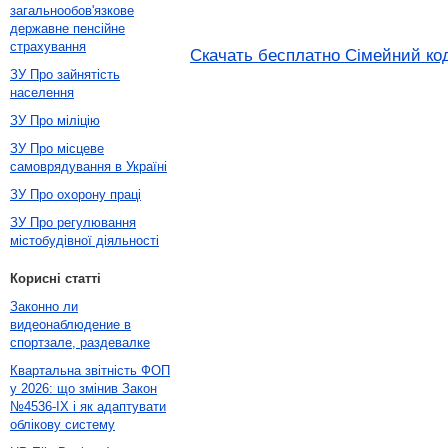
загальнообов'язкове
державне пенсійне
страхування
Скачать бесплатно Сімейний коде
ЗУ Про зайнятість
населення
ЗУ Про міліцію
ЗУ Про місцеве
самоврядування в Україні
ЗУ Про охорону праці
ЗУ Про регулювання
містобудівної діяльності
Корисні статті
Законно ли
видеонаблюдение в
спортзале, раздевалке
Квартальна звітність ФОП
у 2026: що змінив Закон
№4536-IX і як адаптувати
облікову систему