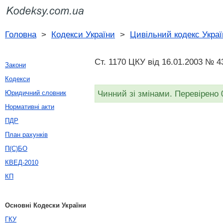
Головна
>
Кодекси України
>
Цивільний кодекс Украї
Ст. 1170 ЦКУ від 16.01.2003 № 4
Закони
Кодекси
Чинний зі змінами. Перевірено 
Юридичний словник
Нормативні акти
ПДР
План рахунків
П(С)БО
КВЕД-2010
КП
Основні Кодески України
ГКУ