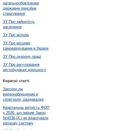
загальнообов'язкове
державне пенсійне
страхування
ЗУ Про зайнятість
населення
ЗУ Про міліцію
ЗУ Про місцеве
самоврядування в Україні
ЗУ Про охорону праці
ЗУ Про регулювання
містобудівної діяльності
Корисні статті
Законно ли
видеонаблюдение в
спортзале, раздевалке
Квартальна звітність ФОП
у 2026: що змінив Закон
№4536-IX і як адаптувати
облікову систему