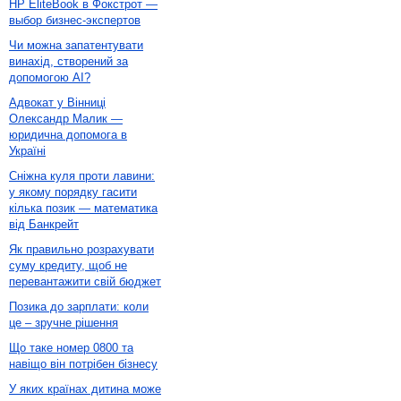
HP EliteBook в Фокстрот —
выбор бизнес-экспертов
Чи можна запатентувати
винахід, створений за
допомогою AI?
Адвокат у Вінниці
Олександр Малик —
юридична допомога в
Україні
Сніжна куля проти лавини:
у якому порядку гасити
кілька позик — математика
від Банкрейт
Як правильно розрахувати
суму кредиту, щоб не
перевантажити свій бюджет
Позика до зарплати: коли
це – зручне рішення
Що таке номер 0800 та
навіщо він потрібен бізнесу
У яких країнах дитина може