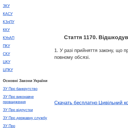
ЗКУ
КАСУ
КЗпПУ
ККУ
Стаття 1170. Відшкоду
КУпАП
ПКУ
1. У разі прийняття закону, що 
СКУ
повному обсязі.
ЦКУ
ЦПКУ
Основні Закони України
ЗУ Про банкрутство
ЗУ Про виконавче
провадження
Скачать бесплатно Цивільний ко
ЗУ Про відпустки
ЗУ Про державну службу
ЗУ Про