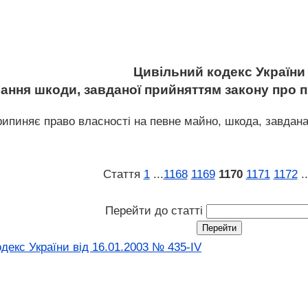
Цивільний кодекс України
вання шкоди, завданої прийняттям закону про 
припиняє право власності на певне майно, шкода, завдан
Стаття
1
...
1168
1169
1170
1171
1172
..
Перейти до статті
декс України від 16.01.2003 № 435-IV