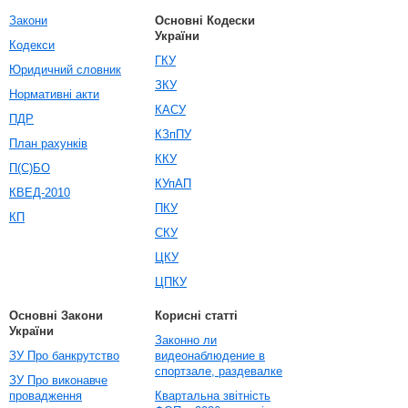
Закони
Основні Кодески
України
Кодекси
ГКУ
Юридичний словник
ЗКУ
Нормативні акти
КАСУ
ПДР
КЗпПУ
План рахунків
ККУ
П(С)БО
КУпАП
КВЕД-2010
ПКУ
КП
СКУ
ЦКУ
ЦПКУ
Основні Закони
Корисні статті
України
Законно ли
ЗУ Про банкрутство
видеонаблюдение в
спортзале, раздевалке
ЗУ Про виконавче
провадження
Квартальна звітність