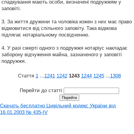
спадкування мають особи, визначені подружжям у
заповіті.
3. За життя дружини та чоловіка кожен з них має право
відмовитися від спільного заповіту. Така відмова
підлягає нотаріальному посвідченню.
4. У разі смерті одного з подружжя нотаріус накладає
заборону відчуження майна, зазначеного у заповіті
подружжя.
Стаття
1
...
1241
1242
1243
1244
1245
...
1308
Перейти до статті
Скачать бесплатно Цивільний кодекс України від
16.01.2003 № 435-IV