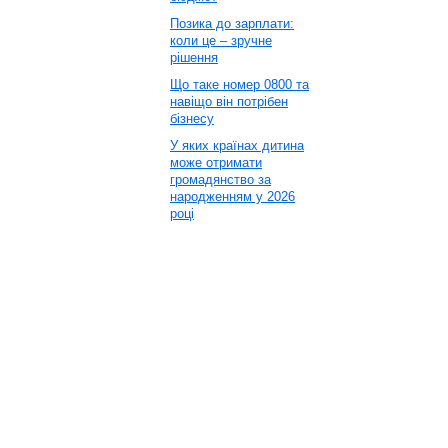
Позика до зарплати:
коли це – зручне
рішення
Що таке номер 0800 та
навіщо він потрібен
бізнесу
У яких країнах дитина
може отримати
громадянство за
народженням у 2026
році