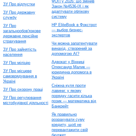
ФОП у 2026: що змінив
ЗУ Про відпустки
Закон №4536-IX і як
адаптувати облікову
ЗУ Про державну
систему
службу
HP EliteBook в Фокстрот
ЗУ Про
— выбор бизнес-
загальнообов'язкове
экспертов
державне пенсійне
страхування
Чи можна запатентувати
винахід, створений за
ЗУ Про зайнятість
допомогою AI?
населення
Адвокат у Вінниці
ЗУ Про міліцію
Олександр Малик —
ЗУ Про місцеве
юридична допомога в
самоврядування в
Україні
Україні
Сніжна куля проти
ЗУ Про охорону праці
лавини: у якому
порядку гасити кілька
ЗУ Про регулювання
позик — математика від
містобудівної діяльності
Банкрейт
Як правильно
розрахувати суму
кредиту, щоб не
перевантажити свій
бюджет