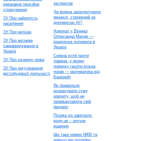
экспертов
державне пенсійне
страхування
Чи можна запатентувати
винахід, створений за
ЗУ Про зайнятість
допомогою AI?
населення
Адвокат у Вінниці
ЗУ Про міліцію
Олександр Малик —
ЗУ Про місцеве
юридична допомога в
самоврядування в
Україні
Україні
Сніжна куля проти
ЗУ Про охорону праці
лавини: у якому
порядку гасити кілька
ЗУ Про регулювання
позик — математика від
містобудівної діяльності
Банкрейт
Як правильно
розрахувати суму
кредиту, щоб не
перевантажити свій
бюджет
Позика до зарплати:
коли це – зручне
рішення
Що таке номер 0800 та
навіщо він потрібен