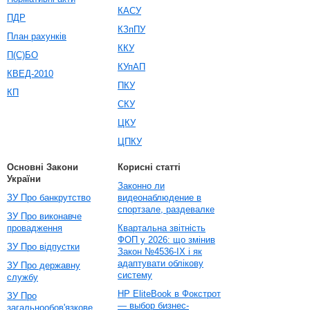
КАСУ
ПДР
КЗпПУ
План рахунків
ККУ
П(С)БО
КУпАП
КВЕД-2010
ПКУ
КП
СКУ
ЦКУ
ЦПКУ
Основні Закони
Корисні статті
України
Законно ли
ЗУ Про банкрутство
видеонаблюдение в
спортзале, раздевалке
ЗУ Про виконавче
провадження
Квартальна звітність
ФОП у 2026: що змінив
ЗУ Про відпустки
Закон №4536-IX і як
адаптувати облікову
ЗУ Про державну
систему
службу
HP EliteBook в Фокстрот
ЗУ Про
— выбор бизнес-
загальнообов'язкове