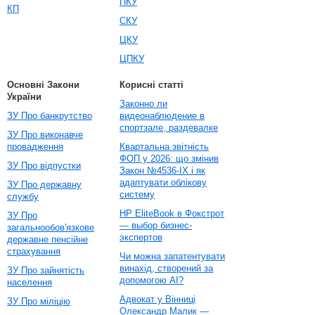
ПКУ
КП
СКУ
ЦКУ
ЦПКУ
Основні Закони
Корисні статті
України
Законно ли
ЗУ Про банкрутство
видеонаблюдение в
спортзале, раздевалке
ЗУ Про виконавче
провадження
Квартальна звітність
ФОП у 2026: що змінив
ЗУ Про відпустки
Закон №4536-IX і як
адаптувати облікову
ЗУ Про державну
систему
службу
HP EliteBook в Фокстрот
ЗУ Про
— выбор бизнес-
загальнообов'язкове
экспертов
державне пенсійне
страхування
Чи можна запатентувати
винахід, створений за
ЗУ Про зайнятість
допомогою AI?
населення
Адвокат у Вінниці
ЗУ Про міліцію
Олександр Малик —