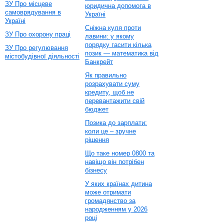
ЗУ Про місцеве
юридична допомога в
самоврядування в
Україні
Україні
Сніжна куля проти
ЗУ Про охорону праці
лавини: у якому
порядку гасити кілька
ЗУ Про регулювання
позик — математика від
містобудівної діяльності
Банкрейт
Як правильно
розрахувати суму
кредиту, щоб не
перевантажити свій
бюджет
Позика до зарплати:
коли це – зручне
рішення
Що таке номер 0800 та
навіщо він потрібен
бізнесу
У яких країнах дитина
може отримати
громадянство за
народженням у 2026
році