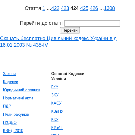
Стаття
1
...
422
423
424
425
426
...
1308
Перейти до статті
Скачать бесплатно Цивільний кодекс України від
16.01.2003 № 435-IV
Закони
Основні Кодески
України
Кодекси
ГКУ
Юридичний словник
ЗКУ
Нормативні акти
КАСУ
ПДР
КЗпПУ
План рахунків
ККУ
П(С)БО
КУпАП
КВЕД-2010