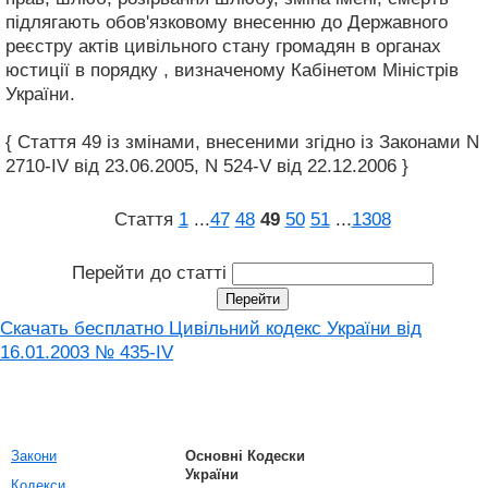
підлягають обов'язковому внесенню до Державного
реєстру актів цивільного стану громадян в органах
юстиції в порядку , визначеному Кабінетом Міністрів
України.
{ Стаття 49 із змінами, внесеними згідно із Законами N
2710-IV від 23.06.2005, N 524-V від 22.12.2006 }
Стаття
1
...
47
48
49
50
51
...
1308
Перейти до статті
Скачать бесплатно Цивільний кодекс України від
16.01.2003 № 435-IV
Закони
Основні Кодески
України
Кодекси