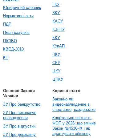
ГКУ
Юридичний словник
ЗКУ
Нормативні акти
КАСУ
ПДР
КЗпПУ
План рахунків
ККУ
П(С)БО
КУпАП
КВЕД-2010
ПКУ
КП
СКУ
ЦКУ
ЦПКУ
Основні Закони
Корисні статті
України
Законно ли
ЗУ Про банкрутство
видеонаблюдение в
спортзале, раздевалке
ЗУ Про виконавче
провадження
Квартальна звітність
ФОП у 2026: що змінив
ЗУ Про відпустки
Закон №4536-IX і як
адаптувати облікову
ЗУ Про державну