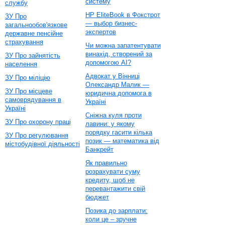
систему
службу
HP EliteBook в Фокстрот
ЗУ Про
— выбор бизнес-
загальнообов'язкове
экспертов
державне пенсійне
страхування
Чи можна запатентувати
винахід, створений за
ЗУ Про зайнятість
допомогою AI?
населення
Адвокат у Вінниці
ЗУ Про міліцію
Олександр Малик —
ЗУ Про місцеве
юридична допомога в
самоврядування в
Україні
Україні
Сніжна куля проти
ЗУ Про охорону праці
лавини: у якому
порядку гасити кілька
ЗУ Про регулювання
позик — математика від
містобудівної діяльності
Банкрейт
Як правильно
розрахувати суму
кредиту, щоб не
перевантажити свій
бюджет
Позика до зарплати:
коли це – зручне