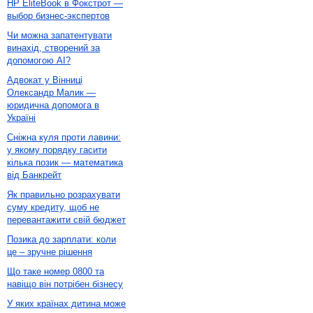
HP EliteBook в Фокстрот —
выбор бизнес-экспертов
Чи можна запатентувати
винахід, створений за
допомогою AI?
Адвокат у Вінниці
Олександр Малик —
юридична допомога в
Україні
Сніжна куля проти лавини:
у якому порядку гасити
кілька позик — математика
від Банкрейт
Як правильно розрахувати
суму кредиту, щоб не
перевантажити свій бюджет
Позика до зарплати: коли
це – зручне рішення
Що таке номер 0800 та
навіщо він потрібен бізнесу
У яких країнах дитина може