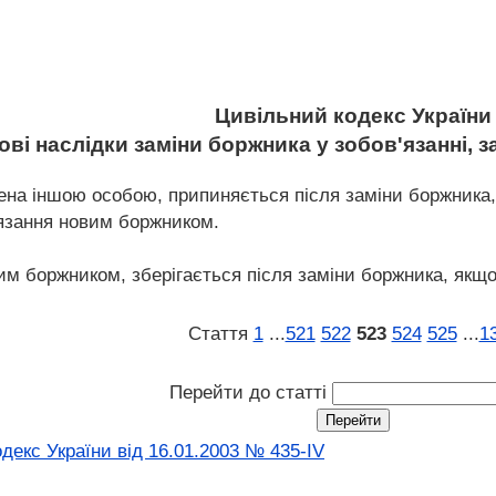
Цивільний кодекс України
ові наслідки заміни боржника у зобов'язанні,
лена іншою особою, припиняється після заміни боржника
'язання новим боржником.
ним боржником, зберігається після заміни боржника, якщ
Стаття
1
...
521
522
523
524
525
...
1
Перейти до статті
декс України від 16.01.2003 № 435-IV