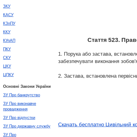
ЗКУ
КАСУ
КЗпПУ
ККУ
Стаття 523. Прав
КУпАП
ПКУ
1. Порука або застава, встанов
СКУ
забезпечувати виконання зобов
ЦКУ
ЦПКУ
2. Застава, встановлена первіс
Основні Закони України
ЗУ Про банкрутство
ЗУ Про виконавче
провадження
ЗУ Про відпустки
Скачать бесплатно Цивільний ко
ЗУ Про державну службу
ЗУ Про