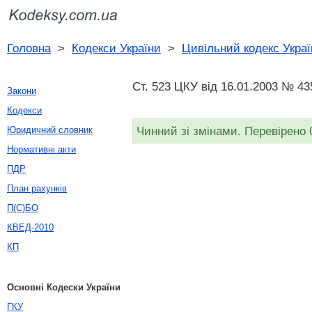
Головна
>
Кодекси України
>
Цивільний кодекс Украї
Ст. 523 ЦКУ від 16.01.2003 № 43
Закони
Кодекси
Чинний зі змінами. Перевірено 
Юридичний словник
Нормативні акти
ПДР
План рахунків
П(С)БО
КВЕД-2010
КП
Основні Кодески України
ГКУ