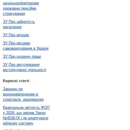
загальнообов'язкове
державне пенсійне
страхування
ЗУ Про зайнятість
населення
ЗУ Про міліцію
ЗУ Про місцеве
самоврядування в Україні
ЗУ Про охорону праці
ЗУ Про регулювання
містобудівної діяльності
Корисні статті
Законно ли
видеонаблюдение в
спортзале, раздевалке
Квартальна звітність ФОП
у 2026: що змінив Закон
№4536-IX і як адаптувати
облікову систему