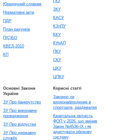
ГКУ
Юридичний словник
ЗКУ
Нормативні акти
КАСУ
ПДР
КЗпПУ
План рахунків
ККУ
П(С)БО
КУпАП
КВЕД-2010
ПКУ
КП
СКУ
ЦКУ
ЦПКУ
Основні Закони
Корисні статті
України
Законно ли
ЗУ Про банкрутство
видеонаблюдение в
спортзале, раздевалке
ЗУ Про виконавче
провадження
Квартальна звітність
ФОП у 2026: що змінив
ЗУ Про відпустки
Закон №4536-IX і як
адаптувати облікову
ЗУ Про державну
систему
службу