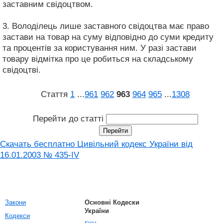
заставним свідоцтвом.
3. Володілець лише заставного свідоцтва має право
застави на товар на суму відповідно до суми кредиту
та процентів за користування ним. У разі застави
товару відмітка про це робиться на складському
свідоцтві.
Стаття
1
...
961
962
963
964
965
...
1308
Перейти до статті
Скачать бесплатно Цивільний кодекс України від
16.01.2003 № 435-IV
Закони
Основні Кодески
України
Кодекси