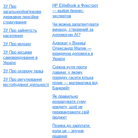
HP EliteBook в Фокстрот
ЗУ Про
— выбор бизнес-
загальнообов'язкове
экспертов
державне пенсійне
страхування
Чи можна запатентувати
винахід, створений за
ЗУ Про зайнятість
допомогою AI?
населення
Адвокат у Вінниці
ЗУ Про міліцію
Олександр Малик —
ЗУ Про місцеве
юридична допомога в
самоврядування в
Україні
Україні
Сніжна куля проти
ЗУ Про охорону праці
лавини: у якому
порядку гасити кілька
ЗУ Про регулювання
позик — математика від
містобудівної діяльності
Банкрейт
Як правильно
розрахувати суму
кредиту, щоб не
перевантажити свій
бюджет
Позика до зарплати:
коли це – зручне
рішення