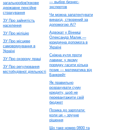
— выбор бизнес-
загальнообов'язкове
экспертов
державне пенсійне
страхування
Чи можна запатентувати
винахід, створений за
ЗУ Про зайнятість
допомогою AI?
населення
Адвокат у Вінниці
ЗУ Про міліцію
Олександр Малик —
ЗУ Про місцеве
юридична допомога в
самоврядування в
Україні
Україні
Сніжна куля проти
ЗУ Про охорону праці
лавини: у якому
порядку гасити кілька
ЗУ Про регулювання
позик — математика від
містобудівної діяльності
Банкрейт
Як правильно
розрахувати суму
кредиту, щоб не
перевантажити свій
бюджет
Позика до зарплати:
коли це – зручне
рішення
Що таке номер 0800 та