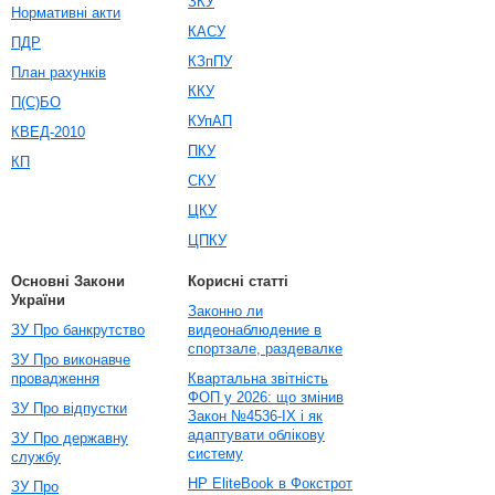
ЗКУ
Нормативні акти
КАСУ
ПДР
КЗпПУ
План рахунків
ККУ
П(С)БО
КУпАП
КВЕД-2010
ПКУ
КП
СКУ
ЦКУ
ЦПКУ
Основні Закони
Корисні статті
України
Законно ли
ЗУ Про банкрутство
видеонаблюдение в
спортзале, раздевалке
ЗУ Про виконавче
провадження
Квартальна звітність
ФОП у 2026: що змінив
ЗУ Про відпустки
Закон №4536-IX і як
адаптувати облікову
ЗУ Про державну
систему
службу
HP EliteBook в Фокстрот
ЗУ Про