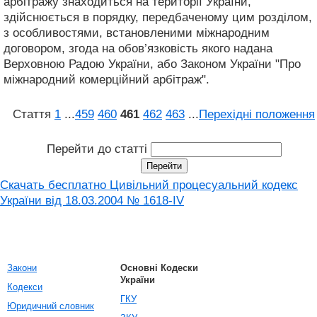
арбітражу знаходиться на території України,
здійснюється в порядку, передбаченому цим розділом,
з особливостями, встановленими міжнародним
договором, згода на обов’язковість якого надана
Верховною Радою України, або Законом України "Про
міжнародний комерційний арбітраж".
Стаття
1
...
459
460
461
462
463
...
Перехідні положення
Перейти до статті
Скачать бесплатно Цивільний процесуальний кодекс
України від 18.03.2004 № 1618-IV
Закони
Основні Кодески
України
Кодекси
ГКУ
Юридичний словник