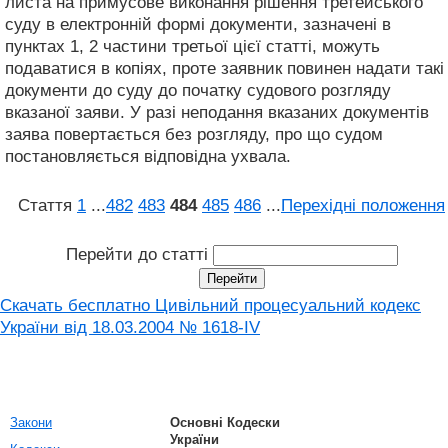
листа на примусове виконання рішення третейського
суду в електронній формі документи, зазначені в
пунктах 1, 2 частини третьої цієї статті, можуть
подаватися в копіях, проте заявник повинен надати такі
документи до суду до початку судового розгляду
вказаної заяви. У разі неподання вказаних документів
заява повертається без розгляду, про що судом
постановляється відповідна ухвала.
Стаття
1
...
482
483
484
485
486
...
Перехідні положення
Перейти до статті
Скачать бесплатно Цивільний процесуальний кодекс
України від 18.03.2004 № 1618-IV
Закони
Основні Кодески
України