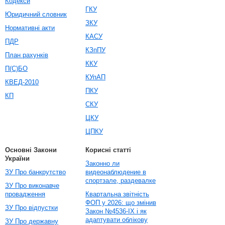
Кодекси
ГКУ
Юридичний словник
ЗКУ
Нормативні акти
КАСУ
ПДР
КЗпПУ
План рахунків
ККУ
П(С)БО
КУпАП
КВЕД-2010
ПКУ
КП
СКУ
ЦКУ
ЦПКУ
Основні Закони
Корисні статті
України
Законно ли
ЗУ Про банкрутство
видеонаблюдение в
спортзале, раздевалке
ЗУ Про виконавче
провадження
Квартальна звітність
ФОП у 2026: що змінив
ЗУ Про відпустки
Закон №4536-IX і як
адаптувати облікову
ЗУ Про державну