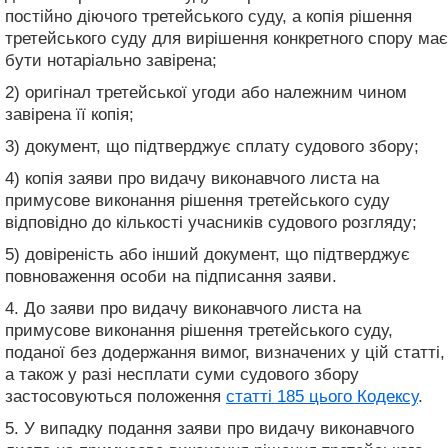
постійно діючого третейського суду, а копія рішення
третейського суду для вирішення конкретного спору має
бути нотаріально завірена;
2) оригінал третейської угоди або належним чином
завірена її копія;
3) документ, що підтверджує сплату судового збору;
4) копія заяви про видачу виконавчого листа на
примусове виконання рішення третейського суду
відповідно до кількості учасників судового розгляду;
5) довіреність або інший документ, що підтверджує
повноваження особи на підписання заяви.
4. До заяви про видачу виконавчого листа на
примусове виконання рішення третейського суду,
поданої без додержання вимог, визначених у цій статті,
а також у разі несплати суми судового збору
застосовуються положення
статті 185 цього Кодексу
.
5. У випадку подання заяви про видачу виконавчого