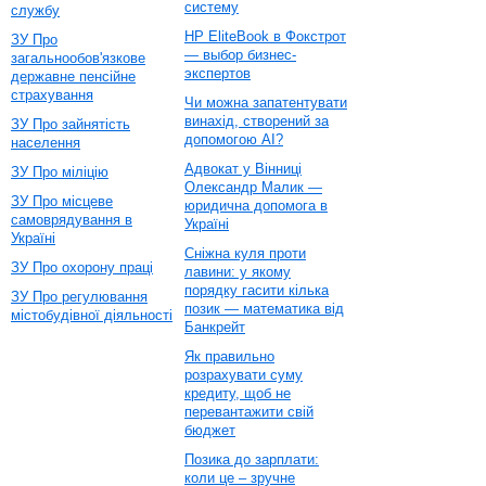
систему
службу
HP EliteBook в Фокстрот
ЗУ Про
— выбор бизнес-
загальнообов'язкове
экспертов
державне пенсійне
страхування
Чи можна запатентувати
винахід, створений за
ЗУ Про зайнятість
допомогою AI?
населення
Адвокат у Вінниці
ЗУ Про міліцію
Олександр Малик —
ЗУ Про місцеве
юридична допомога в
самоврядування в
Україні
Україні
Сніжна куля проти
ЗУ Про охорону праці
лавини: у якому
порядку гасити кілька
ЗУ Про регулювання
позик — математика від
містобудівної діяльності
Банкрейт
Як правильно
розрахувати суму
кредиту, щоб не
перевантажити свій
бюджет
Позика до зарплати:
коли це – зручне