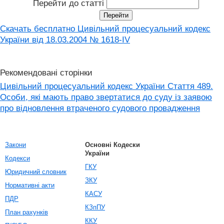
Перейти до статті
Скачать бесплатно Цивільний процесуальний кодекс
України від 18.03.2004 № 1618-IV
Рекомендовані сторінки
Цивільний процесуальний кодекс України Стаття 489.
Особи, які мають право звертатися до суду із заявою
про відновлення втраченого судового провадження
Закони
Основні Кодески
України
Кодекси
ГКУ
Юридичний словник
ЗКУ
Нормативні акти
КАСУ
ПДР
КЗпПУ
План рахунків
ККУ