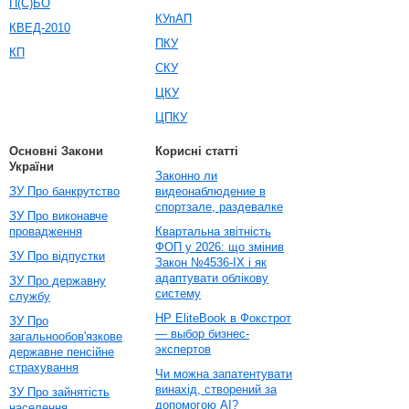
П(С)БО
КУпАП
КВЕД-2010
ПКУ
КП
СКУ
ЦКУ
ЦПКУ
Основні Закони
Корисні статті
України
Законно ли
ЗУ Про банкрутство
видеонаблюдение в
спортзале, раздевалке
ЗУ Про виконавче
провадження
Квартальна звітність
ФОП у 2026: що змінив
ЗУ Про відпустки
Закон №4536-IX і як
адаптувати облікову
ЗУ Про державну
систему
службу
HP EliteBook в Фокстрот
ЗУ Про
— выбор бизнес-
загальнообов'язкове
экспертов
державне пенсійне
страхування
Чи можна запатентувати
винахід, створений за
ЗУ Про зайнятість
допомогою AI?
населення