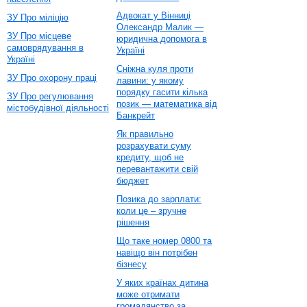
Адвокат у Вінниці
ЗУ Про міліцію
Олександр Малик —
ЗУ Про місцеве
юридична допомога в
самоврядування в
Україні
Україні
Сніжна куля проти
ЗУ Про охорону праці
лавини: у якому
порядку гасити кілька
ЗУ Про регулювання
позик — математика від
містобудівної діяльності
Банкрейт
Як правильно
розрахувати суму
кредиту, щоб не
перевантажити свій
бюджет
Позика до зарплати:
коли це – зручне
рішення
Що таке номер 0800 та
навіщо він потрібен
бізнесу
У яких країнах дитина
може отримати
громадянство за