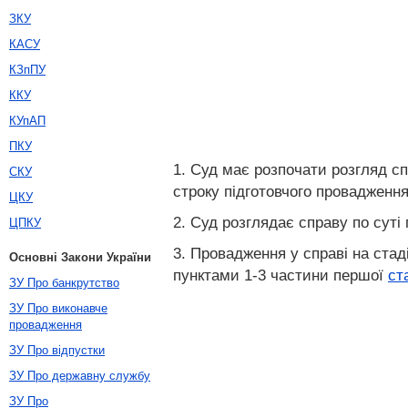
ЗКУ
КАСУ
КЗпПУ
ККУ
КУпАП
ПКУ
1. Суд має розпочати розгляд сп
СКУ
строку підготовчого провадження 
ЦКУ
2. Суд розглядає справу по суті
ЦПКУ
3. Провадження у справі на стад
Основні Закони України
пунктами 1-3 частини першої
ст
ЗУ Про банкрутство
ЗУ Про виконавче
провадження
ЗУ Про відпустки
ЗУ Про державну службу
ЗУ Про