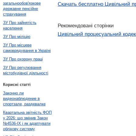
загальнообов'язкове
Скачать бесплатно Цивільний пр
державне пенсійне
страхування
ЗУ Про зайнятість
Рекомендовані сторінки
населення
Цивільний процесуальний кодекс
ЗУ Про міліцію
ЗУ Про місцеве
самоврядування в Україні
ЗУ Про охорону праці
ЗУ Про регулювання
містобудівної діяльності
Корисні статті
Законно ли
видеонаблюдение в
спортзале, раздевалке
Квартальна звітність ФОП
у 2026: що змінив Закон
№4536-IX і як адаптувати
облікову систему