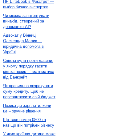
HP EliteBook в Фокстрот —
выбор бизнес-экспертов
Чи можна запатентувати
винахід, створений за
допомогою AI?
Адвокат у Вінниці
Олександр Малик —
юридична допомога в
Україні
Сніжна куля проти лавини:
у якому порядку гасити
кілька позик — математика
від Банкрейт
Як правильно розрахувати
суму кредиту, щоб не
перевантажити свій бюджет
Позика до зарплати: коли
це – зручне рішення
Що таке номер 0800 та
навіщо він потрібен бізнесу
У яких країнах дитина може