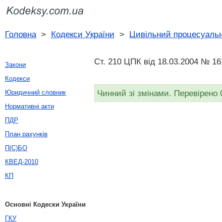
Головна
>
Кодекси України
>
Цивільний процесуальн
Ст. 210 ЦПК від 18.03.2004 № 16
Закони
Кодекси
Чинний зі змінами. Перевірено 
Юридичний словник
Нормативні акти
ПДР
План рахунків
П(С)БО
КВЕД-2010
КП
Основні Кодески України
ГКУ