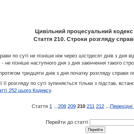
Цивільний процесуальний кодекс 
Стаття 210. Строки розгляду справи
рави по суті не пізніше ніж через шістдесят днів з дня 
- не пізніше наступного дня з дня закінчення такого стро
 протягом тридцяти днів з дня початку розгляду справи по
ії її розгляду по суті зупиняється тільки з підстав, вст
атті 252 цього Кодексу
.
Стаття
1
...
208
209
210
211
212
...
Перехідні
Перейти до статті