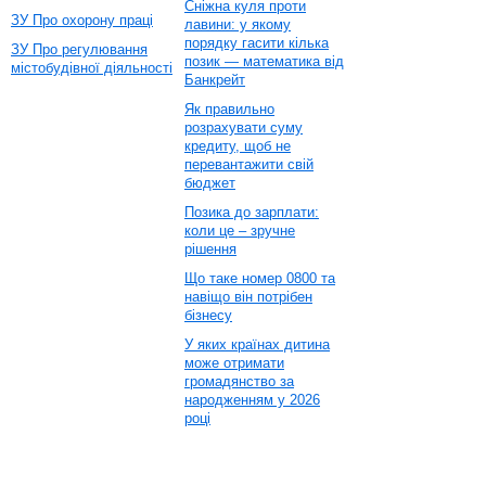
Сніжна куля проти
ЗУ Про охорону праці
лавини: у якому
порядку гасити кілька
ЗУ Про регулювання
позик — математика від
містобудівної діяльності
Банкрейт
Як правильно
розрахувати суму
кредиту, щоб не
перевантажити свій
бюджет
Позика до зарплати:
коли це – зручне
рішення
Що таке номер 0800 та
навіщо він потрібен
бізнесу
У яких країнах дитина
може отримати
громадянство за
народженням у 2026
році