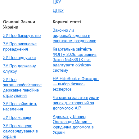
ЦКУ
ЦПКУ
Основні Закони
Корисні статті
України
Законно ли
ЗУ Про банкрутство
видеонаблюдение в
спортзале, раздевалке
ЗУ Про виконавче
провадження
Квартальна звітність
ФОП у 2026: що змінив
ЗУ Про відпустки
Закон №4536-IX і як
адаптувати облікову
ЗУ Про державну
систему
службу
HP EliteBook в Фокстрот
ЗУ Про
— выбор бизнес-
загальнообов'язкове
экспертов
державне пенсійне
страхування
Чи можна запатентувати
винахід, створений за
ЗУ Про зайнятість
допомогою AI?
населення
Адвокат у Вінниці
ЗУ Про міліцію
Олександр Малик —
ЗУ Про місцеве
юридична допомога в
самоврядування в
Україні
Україні