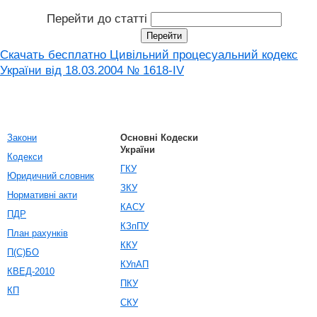
Перейти до статті
Скачать бесплатно Цивільний процесуальний кодекс
України від 18.03.2004 № 1618-IV
Закони
Основні Кодески
України
Кодекси
ГКУ
Юридичний словник
ЗКУ
Нормативні акти
КАСУ
ПДР
КЗпПУ
План рахунків
ККУ
П(С)БО
КУпАП
КВЕД-2010
ПКУ
КП
СКУ